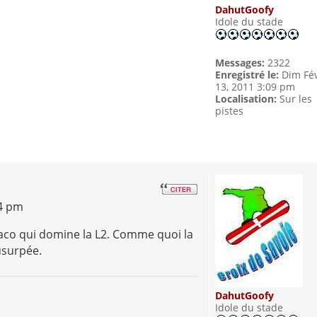
DahutGoofy
Idole du stade
Messages:
2322
Enregistré le:
Dim Fé
13, 2011 3:09 pm
Localisation:
Sur les
pistes
34 pm
co qui domine la L2. Comme quoi la
usurpée.
DahutGoofy
Idole du stade