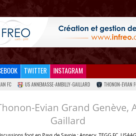
CEBOOK
TWITTER
INSTAGRAM
IAN FC
US ANNEMASSE-AMBILLY-GAILLARD
THONON-EVIAN F
Thonon-Evian Grand Genève, 
Gaillard
iscussions foot en Pays de Savoie : Annecy, TEGG FC, USAAG.