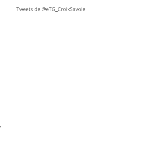
Tweets de @eTG_CroixSavoie
v