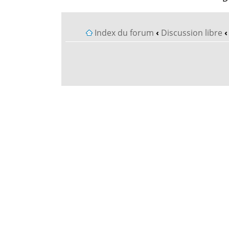
Index du forum
‹
Discussion libre
‹