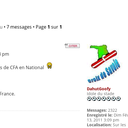
lu
• 7 messages • Page
1
sur
1
23 pm
ns de CFA en National
DahutGoofy
France.
Idole du stade
Messages:
2322
Enregistré le:
Dim Fé
13, 2011 3:09 pm
Localisation:
Sur les