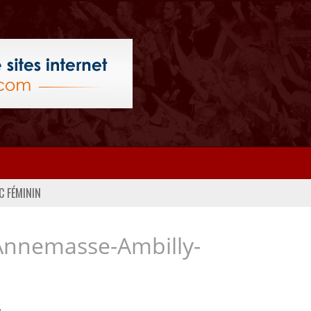
C FÉMININ
Annemasse-Ambilly-
..