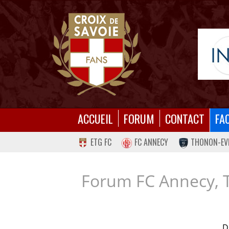
ACCUEIL
FORUM
CONTACT
FA
ETG FC
FC ANNECY
THONON-EV
Forum FC Annecy, 
D