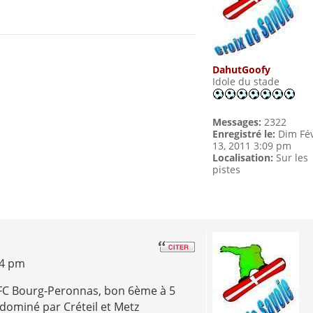
DahutGoofy
Idole du stade
Messages:
2322
Enregistré le:
Dim Fé
13, 2011 3:09 pm
Localisation:
Sur les
pistes
24 pm
 FC Bourg-Peronnas, bon 6ème à 5
ominé par Créteil et Metz