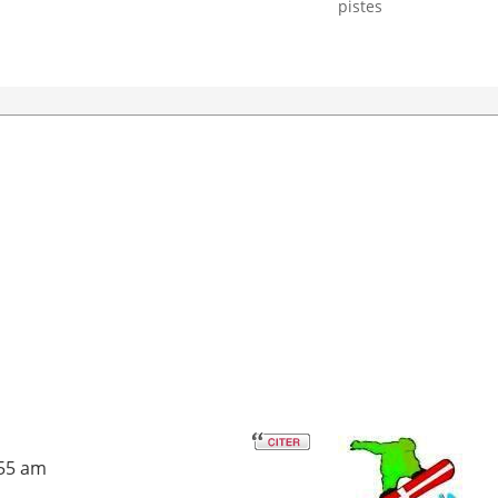
pistes
:55 am