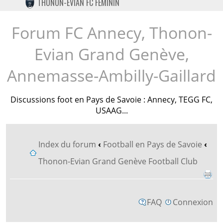
THONON-EVIAN FC FÉMININ
TWITTER
INSTAGRAM
Forum FC Annecy, Thonon-
Evian Grand Genève,
Annemasse-Ambilly-Gaillard
Discussions foot en Pays de Savoie : Annecy, TEGG FC,
USAAG...
Index du forum
‹
Football en Pays de Savoie
‹
Thonon-Evian Grand Genève Football Club
FAQ
Connexion