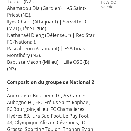
Toulon (N2).
Pays de
Savoie
Ahamadou Dia (Gardien) | AS Saint-
Priest (N2).
Ilyes Chaibi (Attaquant) | Servette FC
(M21) (1ère Ligue).
Nathanaël Dieng (Défenseur) | Red Star
FC (National).
Pascal Leno (Attaquant) | ESA Linas-
Montlhéry (N3).
Baptiste Macon (Milieu) | Lille OSC (B)
(N3).
Composition du groupe de National 2
:
Andrézieux Bouthéon FC, AS Cannes,
Aubagne FC, EFC Fréjus Saint-Raphaël,
FC Bourgoin-Jallieu, FC Chamalières,
Hyères 83, Jura Sud Foot, Le Puy Foot
43, Olympique Alès en Cévennes, RC
Grasse, Sporting Toulon, Thonon-Evian