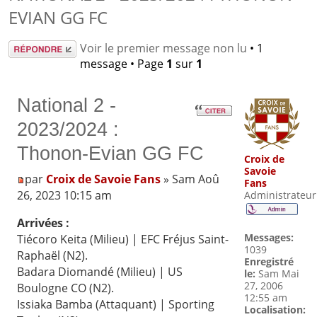
EVIAN GG FC
Répondre
Voir le premier message non lu
• 1
message • Page
1
sur
1
National 2 -
2023/2024 :
Thonon-Evian GG FC
Croix de
Savoie
par
Croix de Savoie Fans
» Sam Aoû
Fans
26, 2023 10:15 am
Administrateur
Arrivées :
Messages:
Tiécoro Keita (Milieu) | EFC Fréjus Saint-
1039
Raphaël (N2).
Enregistré
Badara Diomandé (Milieu) | US
le:
Sam Mai
27, 2006
Boulogne CO (N2).
12:55 am
Issiaka Bamba (Attaquant) | Sporting
Localisation: