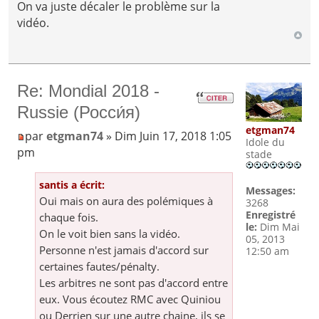
On va juste décaler le problème sur la
vidéo.
Re: Mondial 2018 -
Russie (Росси́я)
etgman74
par
etgman74
» Dim Juin 17, 2018 1:05
Idole du
pm
stade
santis a écrit:
Messages:
Oui mais on aura des polémiques à
3268
Enregistré
chaque fois.
le:
Dim Mai
On le voit bien sans la vidéo.
05, 2013
Personne n'est jamais d'accord sur
12:50 am
certaines fautes/pénalty.
Les arbitres ne sont pas d'accord entre
eux. Vous écoutez RMC avec Quiniou
ou Derrien sur une autre chaine, ils se