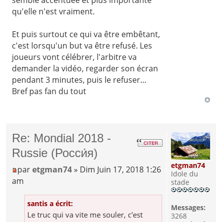
qu'elle n'est vraiment.
Et puis surtout ce qui va être embêtant,
c'est lorsqu'un but va être refusé. Les
joueurs vont célébrer, l'arbitre va
demander la vidéo, regarder son écran
pendant 3 minutes, puis le refuser...
Bref pas fan du tout
Re: Mondial 2018 -
Russie (Росси́я)
etgman74
par
etgman74
» Dim Juin 17, 2018 1:26
Idole du
am
stade
santis a écrit:
Messages:
Le truc qui va vite me souler, c'est
3268