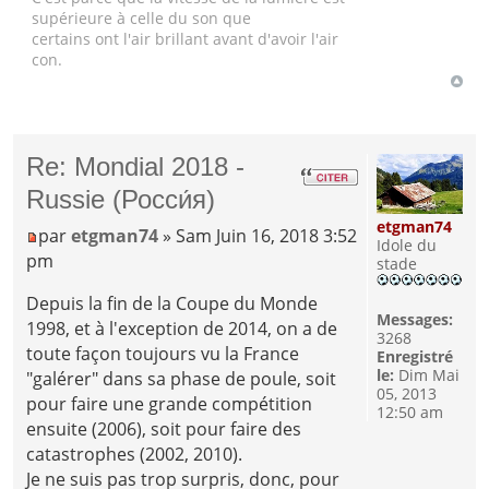
supérieure à celle du son que
certains ont l'air brillant avant d'avoir l'air
con.
Re: Mondial 2018 -
Russie (Росси́я)
etgman74
par
etgman74
» Sam Juin 16, 2018 3:52
Idole du
pm
stade
Depuis la fin de la Coupe du Monde
Messages:
1998, et à l'exception de 2014, on a de
3268
toute façon toujours vu la France
Enregistré
le:
Dim Mai
"galérer" dans sa phase de poule, soit
05, 2013
pour faire une grande compétition
12:50 am
ensuite (2006), soit pour faire des
catastrophes (2002, 2010).
Je ne suis pas trop surpris, donc, pour