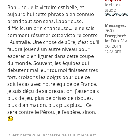
Idole du
Bon... seule la victoire est belle, et
stade
aujourd'hui cette phrase bien connue
prend tout son sens. Laborieuse,
Messages:
difficile, un brin chanceuse... je ne sais
7607
comment résumer cette victoire contre
Enregistré
le:
Dim Fév
l'Australie. Une chose de sûre, c'est qu'il
06, 2011
faudra jouer à un autre niveau pour
1:22 pm
espérer bien figurer dans cette coupe
du monde. Souvent, les équipes qui
débutent mal leur tournoi finissent très
fort, croisons les doigts pour que ce
soit le cas avec notre équipe de France.
Je suis déçu de sa prestation, j'attendais
plus de jeu, plus de prises de risques,
plus d'animation, plus plus plus.... Ce
sera contre le Pérou, je l'espère, sinon...
C'est parce que la vitesse de la lumière est