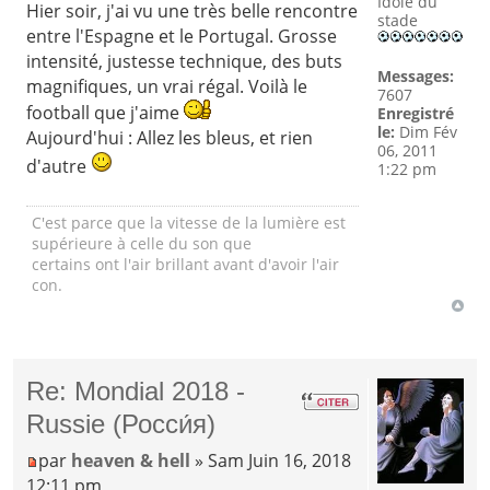
Idole du
Hier soir, j'ai vu une très belle rencontre
stade
entre l'Espagne et le Portugal. Grosse
intensité, justesse technique, des buts
Messages:
magnifiques, un vrai régal. Voilà le
7607
football que j'aime
Enregistré
le:
Dim Fév
Aujourd'hui : Allez les bleus, et rien
06, 2011
d'autre
1:22 pm
C'est parce que la vitesse de la lumière est
supérieure à celle du son que
certains ont l'air brillant avant d'avoir l'air
con.
Re: Mondial 2018 -
Russie (Росси́я)
par
heaven & hell
» Sam Juin 16, 2018
12:11 pm