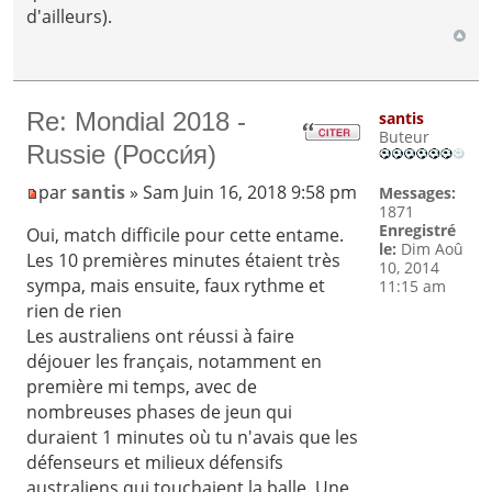
d'ailleurs).
Re: Mondial 2018 -
santis
Buteur
Russie (Росси́я)
par
santis
» Sam Juin 16, 2018 9:58 pm
Messages:
1871
Enregistré
Oui, match difficile pour cette entame.
le:
Dim Aoû
Les 10 premières minutes étaient très
10, 2014
sympa, mais ensuite, faux rythme et
11:15 am
rien de rien
Les australiens ont réussi à faire
déjouer les français, notamment en
première mi temps, avec de
nombreuses phases de jeun qui
duraient 1 minutes où tu n'avais que les
défenseurs et milieux défensifs
australiens qui touchaient la balle. Une