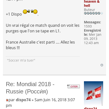
heaven &
hell
Buteur
+1 Dispo
.
Messages:
Un vrai régal ce match quand on voit les
1593
Enregistré
purges que l'on se tape en L1.
le:
Mer Jan
09, 2013
France Australie c'est parti .... Allez les
12:43 am
bleus !!!
"Soccer m'a tuer"
Re: Mondial 2018 -
Russie (Росси́я)
par
dispo74
» Sam Juin 16, 2018 3:07
pm
dispo74