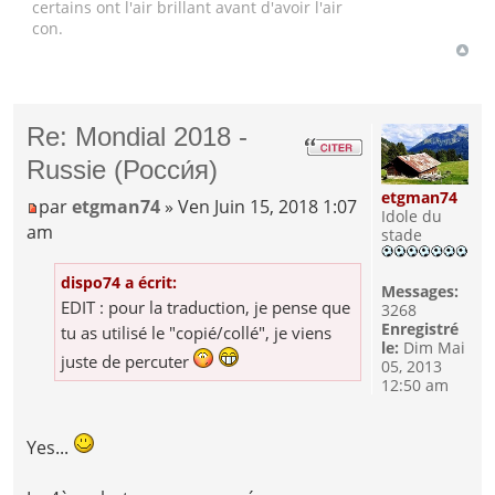
certains ont l'air brillant avant d'avoir l'air
con.
Re: Mondial 2018 -
Russie (Росси́я)
etgman74
par
etgman74
» Ven Juin 15, 2018 1:07
Idole du
am
stade
dispo74 a écrit:
Messages:
EDIT : pour la traduction, je pense que
3268
Enregistré
tu as utilisé le "copié/collé", je viens
le:
Dim Mai
juste de percuter
05, 2013
12:50 am
Yes...