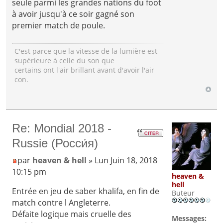
seule parmi les grandes nations du foot
à avoir jusqu'à ce soir gagné son
premier match de poule.
C'est parce que la vitesse de la lumière est
supérieure à celle du son que
certains ont l'air brillant avant d'avoir l'air
con.
Re: Mondial 2018 -
Russie (Росси́я)
par
heaven & hell
» Lun Juin 18, 2018
10:15 pm
heaven &
hell
Entrée en jeu de saber khalifa, en fin de
Buteur
match contre l Angleterre.
Défaite logique mais cruelle des
Messages: