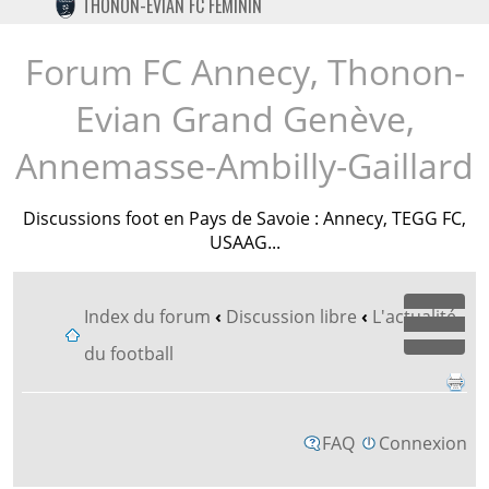
THONON-EVIAN FC FÉMININ
TWITTER
INSTAGRAM
Forum FC Annecy, Thonon-
Evian Grand Genève,
Annemasse-Ambilly-Gaillard
Discussions foot en Pays de Savoie : Annecy, TEGG FC,
USAAG...
Index du forum
‹
Discussion libre
‹
L'actualité
Dépl
du football
FAQ
Connexion