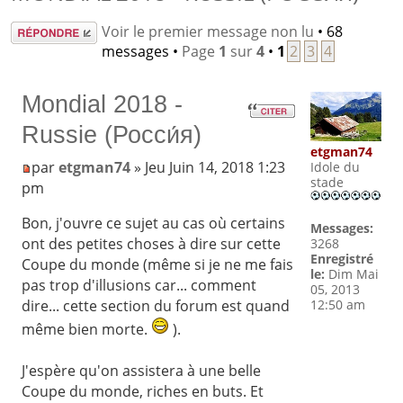
Répondre
Voir le premier message non lu
• 68
messages •
Page
1
sur
4
•
1
2
3
4
Mondial 2018 -
Russie (Росси́я)
etgman74
par
etgman74
» Jeu Juin 14, 2018 1:23
Idole du
stade
pm
Bon, j'ouvre ce sujet au cas où certains
Messages:
ont des petites choses à dire sur cette
3268
Enregistré
Coupe du monde (même si je ne me fais
le:
Dim Mai
pas trop d'illusions car... comment
05, 2013
12:50 am
dire... cette section du forum est quand
même bien morte.
).
J'espère qu'on assistera à une belle
Coupe du monde, riches en buts. Et