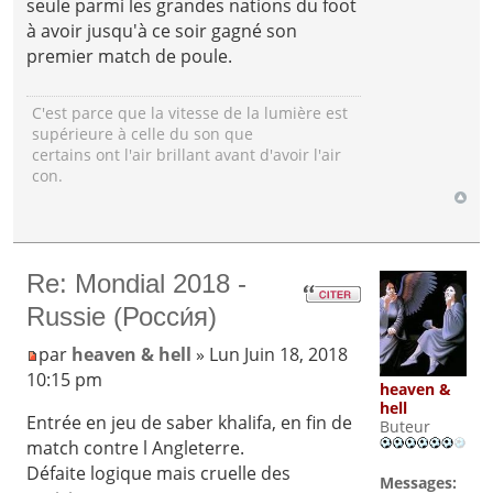
seule parmi les grandes nations du foot
à avoir jusqu'à ce soir gagné son
premier match de poule.
C'est parce que la vitesse de la lumière est
supérieure à celle du son que
certains ont l'air brillant avant d'avoir l'air
con.
Re: Mondial 2018 -
Russie (Росси́я)
par
heaven & hell
» Lun Juin 18, 2018
10:15 pm
heaven &
hell
Entrée en jeu de saber khalifa, en fin de
Buteur
match contre l Angleterre.
Défaite logique mais cruelle des
Messages: