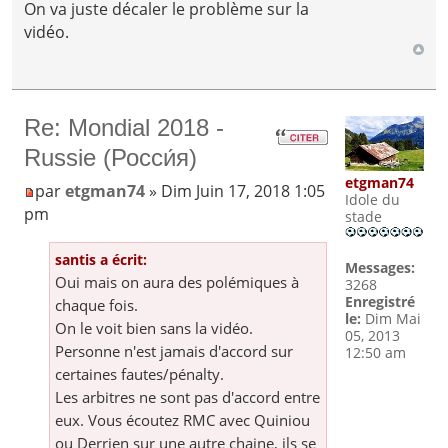
On va juste décaler le problème sur la
vidéo.
Re: Mondial 2018 -
Russie (Росси́я)
etgman74
par
etgman74
» Dim Juin 17, 2018 1:05
Idole du
pm
stade
santis a écrit:
Messages:
Oui mais on aura des polémiques à
3268
Enregistré
chaque fois.
le:
Dim Mai
On le voit bien sans la vidéo.
05, 2013
Personne n'est jamais d'accord sur
12:50 am
certaines fautes/pénalty.
Les arbitres ne sont pas d'accord entre
eux. Vous écoutez RMC avec Quiniou
ou Derrien sur une autre chaine, ils se