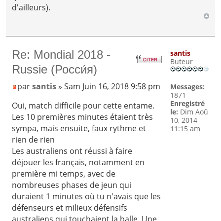
d'ailleurs).
Re: Mondial 2018 -
santis
Buteur
Russie (Росси́я)
par
santis
» Sam Juin 16, 2018 9:58 pm
Messages:
1871
Enregistré
Oui, match difficile pour cette entame.
le:
Dim Aoû
Les 10 premières minutes étaient très
10, 2014
sympa, mais ensuite, faux rythme et
11:15 am
rien de rien
Les australiens ont réussi à faire
déjouer les français, notamment en
première mi temps, avec de
nombreuses phases de jeun qui
duraient 1 minutes où tu n'avais que les
défenseurs et milieux défensifs
australiens qui touchaient la balle. Une