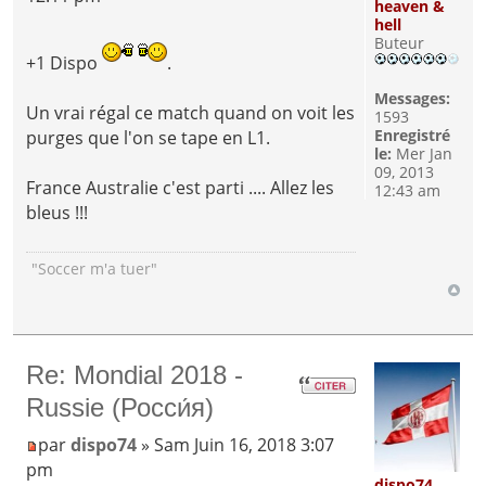
heaven &
hell
Buteur
+1 Dispo
.
Messages:
Un vrai régal ce match quand on voit les
1593
Enregistré
purges que l'on se tape en L1.
le:
Mer Jan
09, 2013
France Australie c'est parti .... Allez les
12:43 am
bleus !!!
"Soccer m'a tuer"
Re: Mondial 2018 -
Russie (Росси́я)
par
dispo74
» Sam Juin 16, 2018 3:07
pm
dispo74