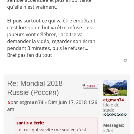
qu'elle n'est vraiment.
Et puis surtout ce qui va être embêtant,
c'est lorsqu'un but va être refusé. Les
joueurs vont célébrer, l'arbitre va
demander la vidéo, regarder son écran
pendant 3 minutes, puis le refuser...
Bref pas fan du tout
Re: Mondial 2018 -
Russie (Росси́я)
etgman74
par
etgman74
» Dim Juin 17, 2018 1:26
Idole du
am
stade
santis a écrit:
Messages:
Le truc qui va vite me souler, c'est
3268