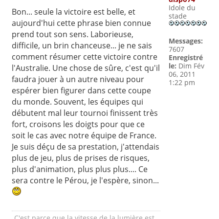
Idole du
Bon... seule la victoire est belle, et
stade
aujourd'hui cette phrase bien connue
prend tout son sens. Laborieuse,
Messages:
difficile, un brin chanceuse... je ne sais
7607
comment résumer cette victoire contre
Enregistré
le:
Dim Fév
l'Australie. Une chose de sûre, c'est qu'il
06, 2011
faudra jouer à un autre niveau pour
1:22 pm
espérer bien figurer dans cette coupe
du monde. Souvent, les équipes qui
débutent mal leur tournoi finissent très
fort, croisons les doigts pour que ce
soit le cas avec notre équipe de France.
Je suis déçu de sa prestation, j'attendais
plus de jeu, plus de prises de risques,
plus d'animation, plus plus plus.... Ce
sera contre le Pérou, je l'espère, sinon...
C'est parce que la vitesse de la lumière est