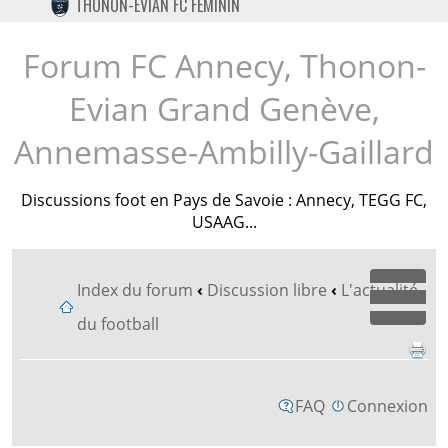
THONON-EVIAN FC FÉMININ
TWITTER
INSTAGRAM
Forum FC Annecy, Thonon-
Evian Grand Genève,
Annemasse-Ambilly-Gaillard
Discussions foot en Pays de Savoie : Annecy, TEGG FC,
USAAG...
Index du forum
‹
Discussion libre
‹
L'actualité
Dépl
du football
FAQ
Connexion