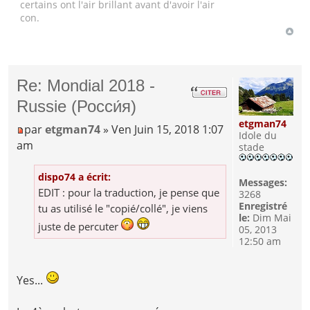
certains ont l'air brillant avant d'avoir l'air
con.
Re: Mondial 2018 -
Russie (Росси́я)
etgman74
par
etgman74
» Ven Juin 15, 2018 1:07
Idole du
am
stade
dispo74 a écrit:
Messages:
EDIT : pour la traduction, je pense que
3268
Enregistré
tu as utilisé le "copié/collé", je viens
le:
Dim Mai
juste de percuter
05, 2013
12:50 am
Yes...