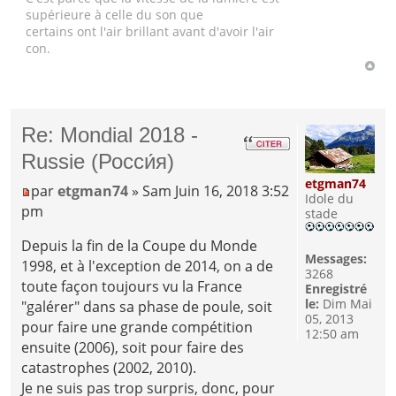
supérieure à celle du son que
certains ont l'air brillant avant d'avoir l'air
con.
Re: Mondial 2018 -
Russie (Росси́я)
etgman74
par
etgman74
» Sam Juin 16, 2018 3:52
Idole du
pm
stade
Depuis la fin de la Coupe du Monde
Messages:
1998, et à l'exception de 2014, on a de
3268
toute façon toujours vu la France
Enregistré
le:
Dim Mai
"galérer" dans sa phase de poule, soit
05, 2013
pour faire une grande compétition
12:50 am
ensuite (2006), soit pour faire des
catastrophes (2002, 2010).
Je ne suis pas trop surpris, donc, pour