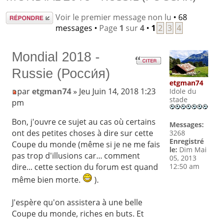
Répondre
Voir le premier message non lu
• 68
messages •
Page
1
sur
4
•
1
2
3
4
Mondial 2018 -
Russie (Росси́я)
etgman74
par
etgman74
» Jeu Juin 14, 2018 1:23
Idole du
stade
pm
Bon, j'ouvre ce sujet au cas où certains
Messages:
ont des petites choses à dire sur cette
3268
Enregistré
Coupe du monde (même si je ne me fais
le:
Dim Mai
pas trop d'illusions car... comment
05, 2013
12:50 am
dire... cette section du forum est quand
même bien morte.
).
J'espère qu'on assistera à une belle
Coupe du monde, riches en buts. Et