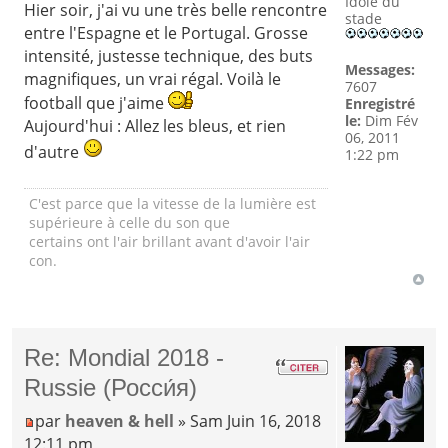
Idole du
Hier soir, j'ai vu une très belle rencontre
stade
entre l'Espagne et le Portugal. Grosse
intensité, justesse technique, des buts
Messages:
magnifiques, un vrai régal. Voilà le
7607
football que j'aime
Enregistré
le:
Dim Fév
Aujourd'hui : Allez les bleus, et rien
06, 2011
d'autre
1:22 pm
C'est parce que la vitesse de la lumière est
supérieure à celle du son que
certains ont l'air brillant avant d'avoir l'air
con.
Re: Mondial 2018 -
Russie (Росси́я)
par
heaven & hell
» Sam Juin 16, 2018
12:11 pm