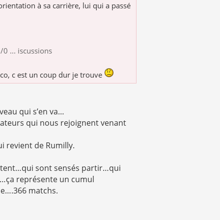
ientation à sa carrière, lui qui a passé
 ... iscussions
o, c est un coup dur je trouve
iveau qui s’en va…
amateurs qui nous rejoignent venant
i revient de Rumilly.
artent…qui sont sensés partir…qui
s…ça représente un cumul
de….366 matchs.