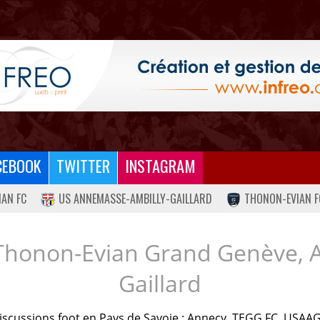
CEBOOK
TWITTER
INSTAGRAM
IAN FC
US ANNEMASSE-AMBILLY-GAILLARD
THONON-EVIAN F
Thonon-Evian Grand Genève, 
Gaillard
iscussions foot en Pays de Savoie : Annecy, TEGG FC, USAAG.