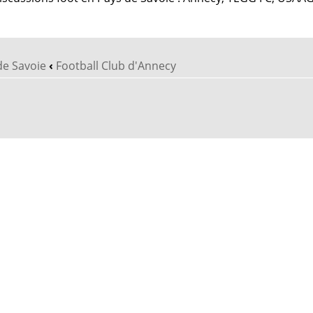
de Savoie
‹
Football Club d'Annecy