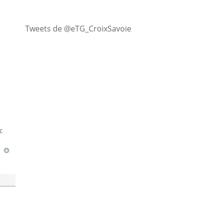
Tweets de @eTG_CroixSavoie
c