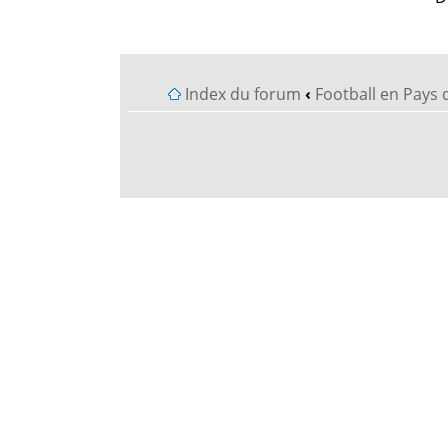
Index du forum
‹
Football en Pays 