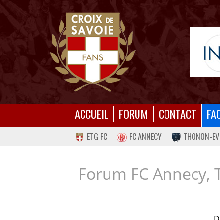
ACCUEIL
FORUM
CONTACT
FA
ETG FC
FC ANNECY
THONON-EV
Forum FC Annecy, 
D