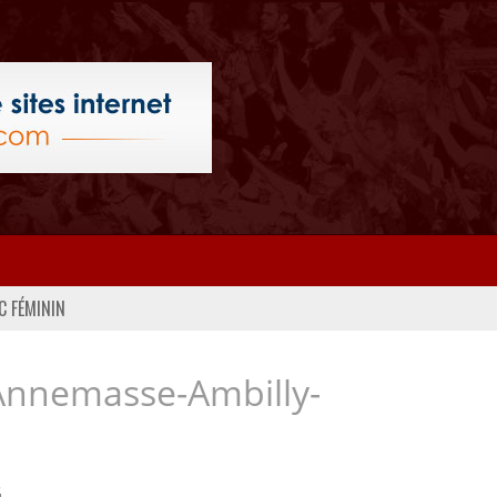
C FÉMININ
Annemasse-Ambilly-
..