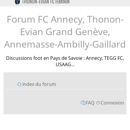
THONON-EVIAN FC FÉMININ
TWITTER
INSTAGRAM
Forum FC Annecy, Thonon-
Evian Grand Genève,
Annemasse-Ambilly-Gaillard
Discussions foot en Pays de Savoie : Annecy, TEGG FC,
USAAG...
Index du forum
FAQ
Connexion