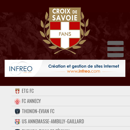
Dépl
ACCUEIL
ETG FC
FORUM
FC ANNECY
THONON-EVIAN FC
CONTACT
US ANNEMASSE-AMBILLY-GAILLARD
FACEBOOK