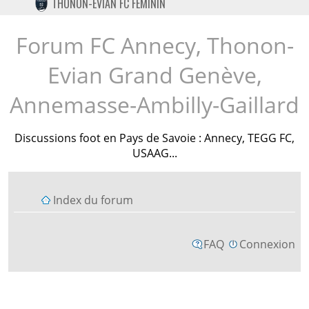
THONON-EVIAN FC FÉMININ
TWITTER
INSTAGRAM
Forum FC Annecy, Thonon-
Evian Grand Genève,
Annemasse-Ambilly-Gaillard
Discussions foot en Pays de Savoie : Annecy, TEGG FC,
USAAG...
Index du forum
FAQ
Connexion