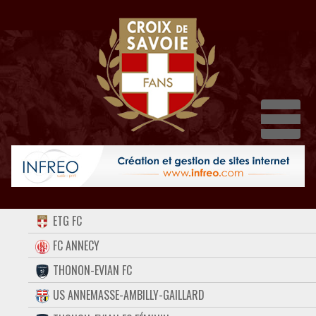
Dépl
ACCUEIL
ETG FC
FORUM
FC ANNECY
THONON-EVIAN FC
CONTACT
US ANNEMASSE-AMBILLY-GAILLARD
FACEBOOK