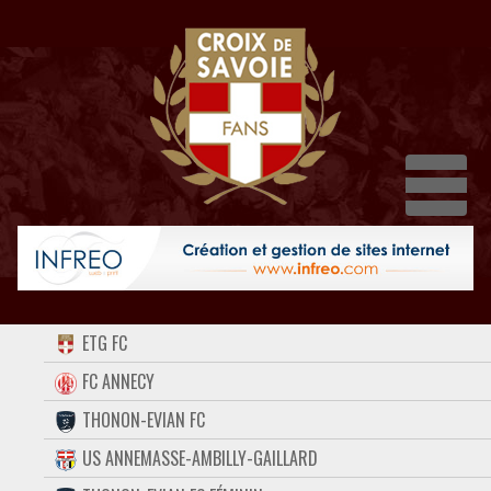
Dépl
ACCUEIL
ETG FC
FORUM
FC ANNECY
THONON-EVIAN FC
CONTACT
US ANNEMASSE-AMBILLY-GAILLARD
FACEBOOK