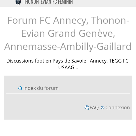
THONON-EVIAN FC FÉMININ
TWITTER
INSTAGRAM
Forum FC Annecy, Thonon-
Evian Grand Genève,
Annemasse-Ambilly-Gaillard
Discussions foot en Pays de Savoie : Annecy, TEGG FC,
USAAG...
Index du forum
FAQ
Connexion