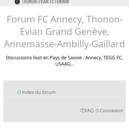
THONON-EVIAN FC FÉMININ
TWITTER
INSTAGRAM
Forum FC Annecy, Thonon-
Evian Grand Genève,
Annemasse-Ambilly-Gaillard
Discussions foot en Pays de Savoie : Annecy, TEGG FC,
USAAG...
Index du forum
FAQ
Connexion