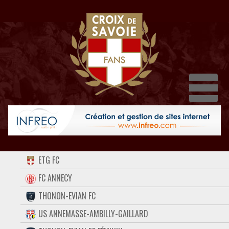
Dépl
ACCUEIL
ETG FC
FORUM
FC ANNECY
THONON-EVIAN FC
CONTACT
US ANNEMASSE-AMBILLY-GAILLARD
FACEBOOK