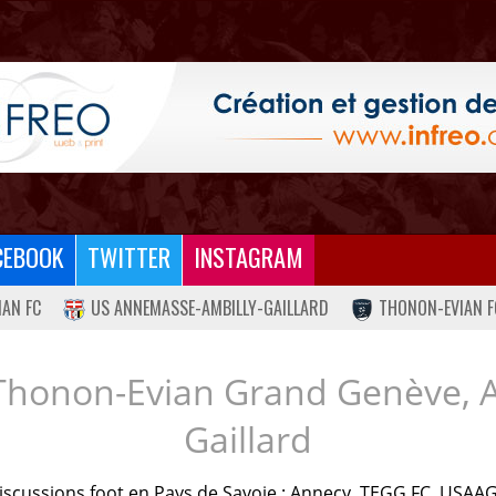
CEBOOK
TWITTER
INSTAGRAM
IAN FC
US ANNEMASSE-AMBILLY-GAILLARD
THONON-EVIAN F
Thonon-Evian Grand Genève, 
Gaillard
iscussions foot en Pays de Savoie : Annecy, TEGG FC, USAAG.