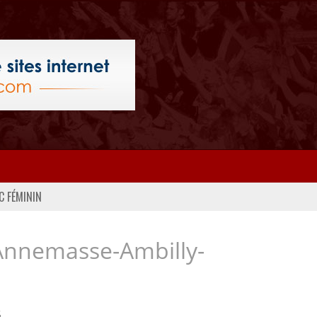
C FÉMININ
Annemasse-Ambilly-
..