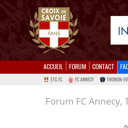
ACCUEIL
FORUM
CONTACT
FA
ETG FC
FC ANNECY
THONON-EV
Forum FC Annecy, 
D