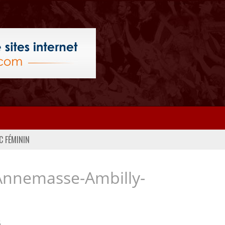
C FÉMININ
Annemasse-Ambilly-
..