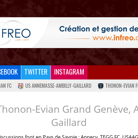
CEBOOK
TWITTER
INSTAGRAM
IAN FC
US ANNEMASSE-AMBILLY-GAILLARD
THONON-EVIAN F
Thonon-Evian Grand Genève, 
Gaillard
iscussions foot en Pays de Savoie : Annecy, TEGG FC, USAAG.