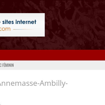
C FÉMININ
Annemasse-Ambilly-
..