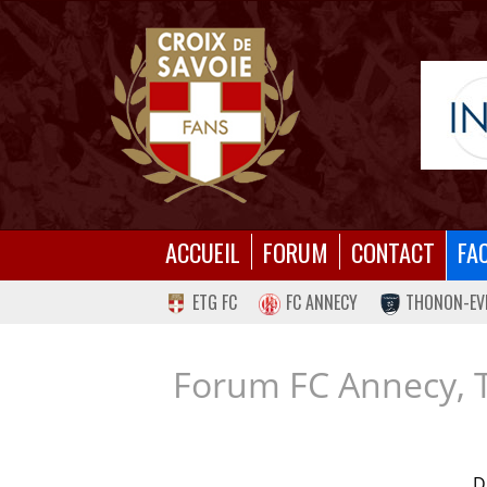
ACCUEIL
FORUM
CONTACT
FA
ETG FC
FC ANNECY
THONON-EV
Forum FC Annecy, 
D