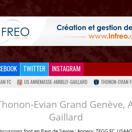
CEBOOK
TWITTER
INSTAGRAM
IAN FC
US ANNEMASSE-AMBILLY-GAILLARD
THONON-EVIAN F
Thonon-Evian Grand Genève, 
Gaillard
iscussions foot en Pays de Savoie : Annecy, TEGG FC, USAAG.