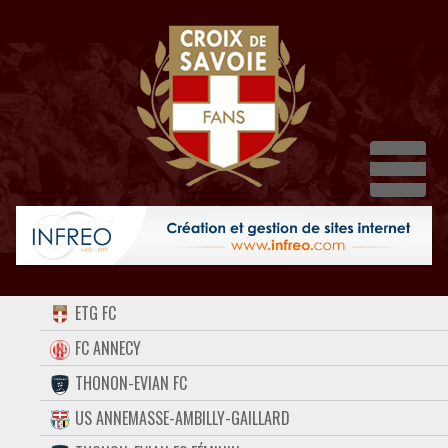
Dépl
ACCUEIL
ETG FC
FORUM
FC ANNECY
THONON-EVIAN FC
CONTACT
US ANNEMASSE-AMBILLY-GAILLARD
FACEBOOK