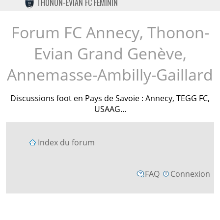
THONON-EVIAN FC FÉMININ
TWITTER
INSTAGRAM
Forum FC Annecy, Thonon-
Evian Grand Genève,
Annemasse-Ambilly-Gaillard
Discussions foot en Pays de Savoie : Annecy, TEGG FC,
USAAG...
Index du forum
FAQ
Connexion