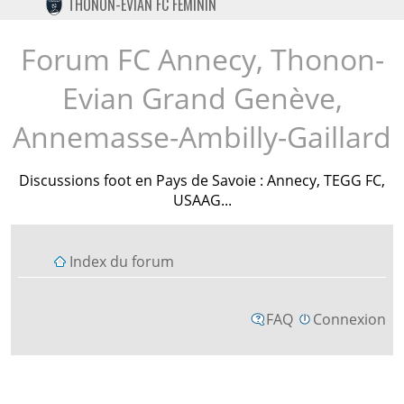
THONON-EVIAN FC FÉMININ
TWITTER
INSTAGRAM
Forum FC Annecy, Thonon-
Evian Grand Genève,
Annemasse-Ambilly-Gaillard
Discussions foot en Pays de Savoie : Annecy, TEGG FC,
USAAG...
Index du forum
FAQ
Connexion