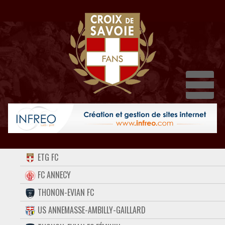
Dépl
ACCUEIL
ETG FC
FORUM
FC ANNECY
THONON-EVIAN FC
CONTACT
US ANNEMASSE-AMBILLY-GAILLARD
FACEBOOK