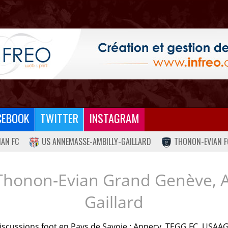
CEBOOK
TWITTER
INSTAGRAM
IAN FC
US ANNEMASSE-AMBILLY-GAILLARD
THONON-EVIAN F
Thonon-Evian Grand Genève, 
Gaillard
iscussions foot en Pays de Savoie : Annecy, TEGG FC, USAAG.