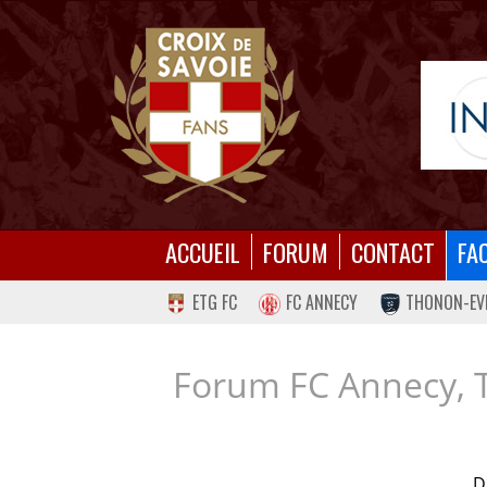
ACCUEIL
FORUM
CONTACT
FA
ETG FC
FC ANNECY
THONON-EV
Forum FC Annecy, 
D