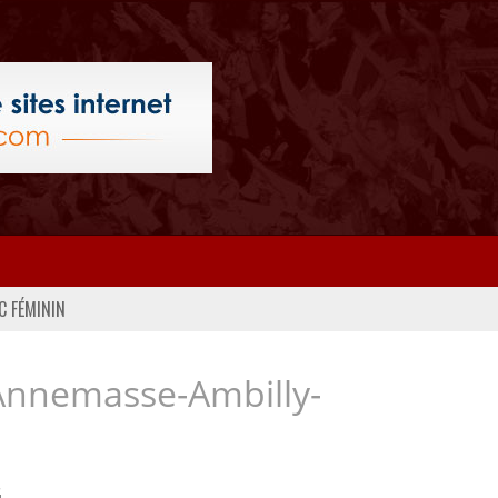
C FÉMININ
Annemasse-Ambilly-
..