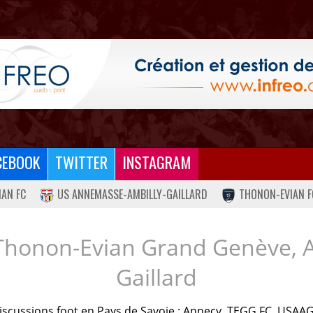
CEBOOK
TWITTER
INSTAGRAM
IAN FC
US ANNEMASSE-AMBILLY-GAILLARD
THONON-EVIAN F
Thonon-Evian Grand Genève, 
Gaillard
iscussions foot en Pays de Savoie : Annecy, TEGG FC, USAAG.