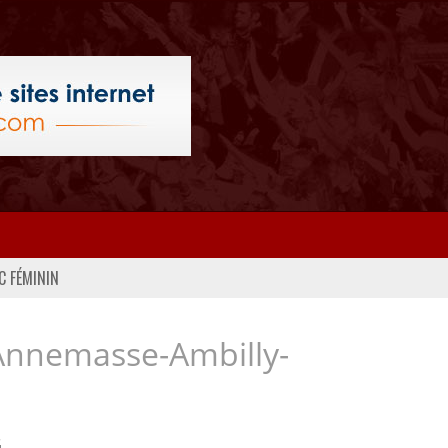
C FÉMININ
Annemasse-Ambilly-
..