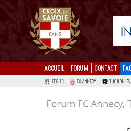
ACCUEIL
FORUM
CONTACT
FA
ETG FC
FC ANNECY
THONON-EV
Forum FC Annecy, 
D