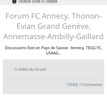
THONON-EVIAN FC FÉMININ
TWITTER
INSTAGRAM
Forum FC Annecy, Thonon-
Evian Grand Genève,
Annemasse-Ambilly-Gaillard
Discussions foot en Pays de Savoie : Annecy, TEGG FC,
USAAG...
Index du forum
FAQ
Connexion