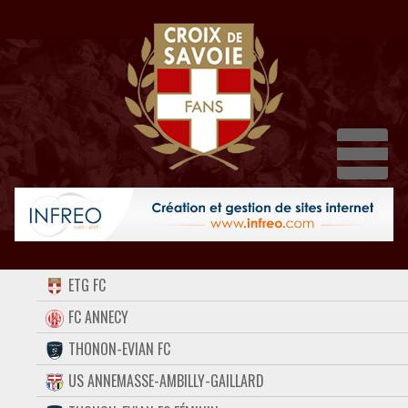
Dépl
ACCUEIL
ETG FC
FORUM
FC ANNECY
THONON-EVIAN FC
CONTACT
US ANNEMASSE-AMBILLY-GAILLARD
FACEBOOK