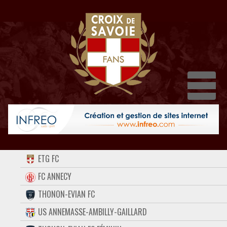
Dépl
ACCUEIL
ETG FC
FORUM
FC ANNECY
THONON-EVIAN FC
CONTACT
US ANNEMASSE-AMBILLY-GAILLARD
FACEBOOK