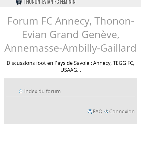
THONON-EVIAN FC FÉMININ
TWITTER
INSTAGRAM
Forum FC Annecy, Thonon-
Evian Grand Genève,
Annemasse-Ambilly-Gaillard
Discussions foot en Pays de Savoie : Annecy, TEGG FC,
USAAG...
Index du forum
FAQ
Connexion