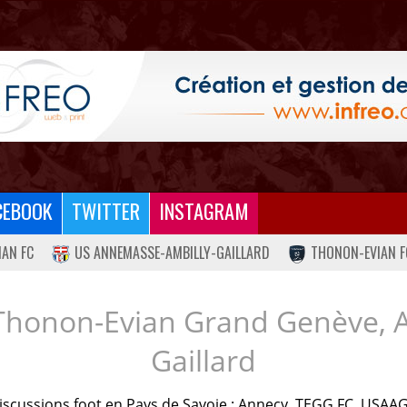
CEBOOK
TWITTER
INSTAGRAM
IAN FC
US ANNEMASSE-AMBILLY-GAILLARD
THONON-EVIAN F
Thonon-Evian Grand Genève, 
Gaillard
iscussions foot en Pays de Savoie : Annecy, TEGG FC, USAAG.