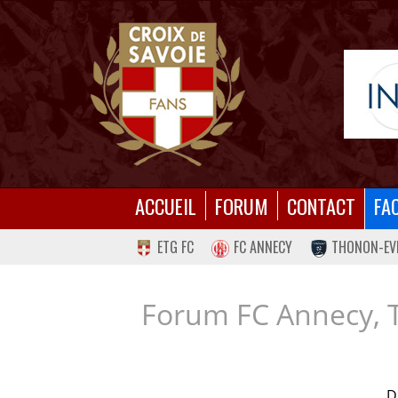
ACCUEIL
FORUM
CONTACT
FA
ETG FC
FC ANNECY
THONON-EV
Forum FC Annecy, 
D