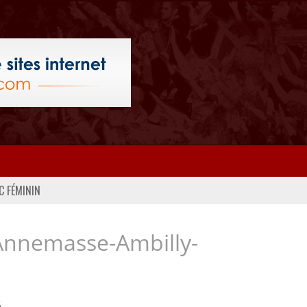
C FÉMININ
Annemasse-Ambilly-
..