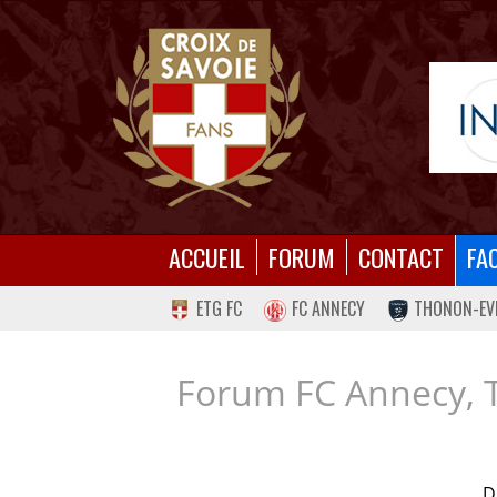
ACCUEIL
FORUM
CONTACT
FA
ETG FC
FC ANNECY
THONON-EV
Forum FC Annecy, 
D