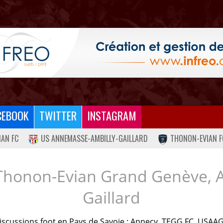
CEBOOK
TWITTER
INSTAGRAM
IAN FC
US ANNEMASSE-AMBILLY-GAILLARD
THONON-EVIAN F
Thonon-Evian Grand Genève, 
Gaillard
iscussions foot en Pays de Savoie : Annecy, TEGG FC, USAAG.