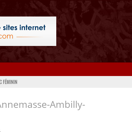
C FÉMININ
Annemasse-Ambilly-
..