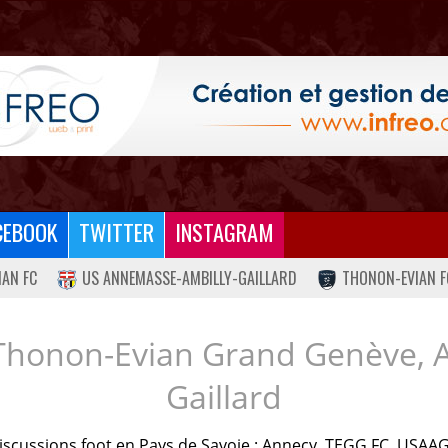
CEBOOK
TWITTER
INSTAGRAM
IAN FC
US ANNEMASSE-AMBILLY-GAILLARD
THONON-EVIAN F
Thonon-Evian Grand Genève, 
Gaillard
iscussions foot en Pays de Savoie : Annecy, TEGG FC, USAAG.