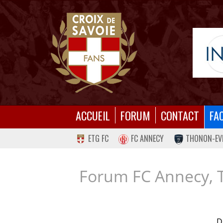
ACCUEIL
FORUM
CONTACT
FA
ETG FC
FC ANNECY
THONON-EV
Forum FC Annecy, 
D