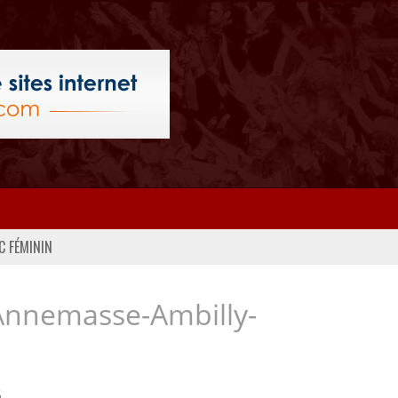
C FÉMININ
Annemasse-Ambilly-
..