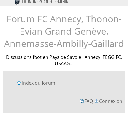
THONON-EVIAN FC FÉMININ
TWITTER
INSTAGRAM
Forum FC Annecy, Thonon-
Evian Grand Genève,
Annemasse-Ambilly-Gaillard
Discussions foot en Pays de Savoie : Annecy, TEGG FC,
USAAG...
Index du forum
FAQ
Connexion