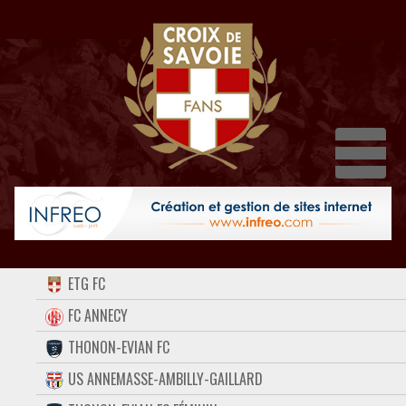
Dépl
ACCUEIL
ETG FC
FORUM
FC ANNECY
THONON-EVIAN FC
CONTACT
US ANNEMASSE-AMBILLY-GAILLARD
FACEBOOK