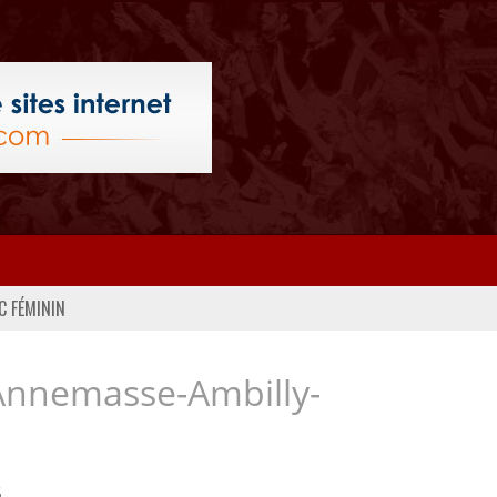
C FÉMININ
Annemasse-Ambilly-
..