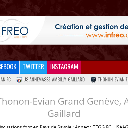
CEBOOK
TWITTER
INSTAGRAM
IAN FC
US ANNEMASSE-AMBILLY-GAILLARD
THONON-EVIAN F
Thonon-Evian Grand Genève, 
Gaillard
iscussions foot en Pays de Savoie : Annecy, TEGG FC, USAAG.