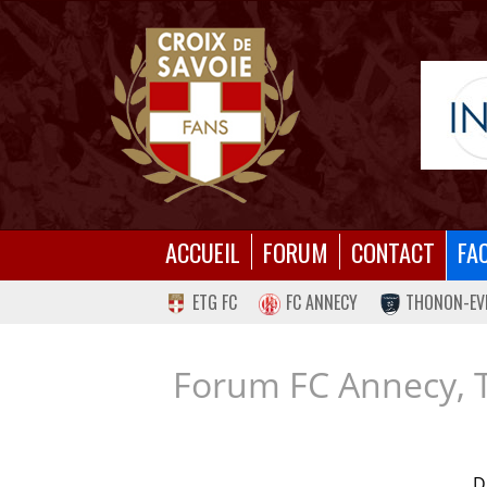
ACCUEIL
FORUM
CONTACT
FA
ETG FC
FC ANNECY
THONON-EV
Forum FC Annecy, 
D