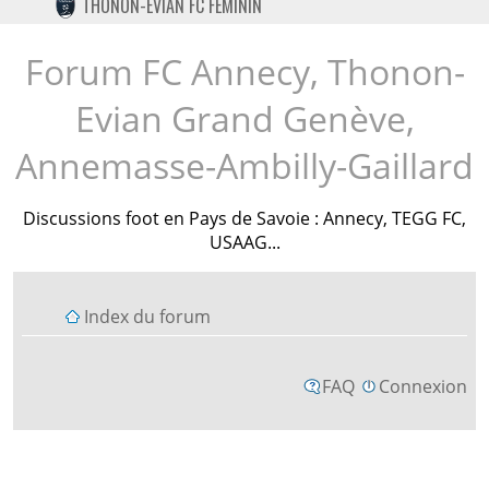
THONON-EVIAN FC FÉMININ
TWITTER
INSTAGRAM
Forum FC Annecy, Thonon-
Evian Grand Genève,
Annemasse-Ambilly-Gaillard
Discussions foot en Pays de Savoie : Annecy, TEGG FC,
USAAG...
Index du forum
FAQ
Connexion