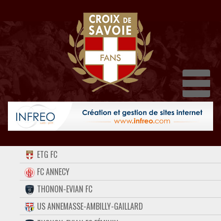
Dépl
ACCUEIL
ETG FC
FORUM
FC ANNECY
THONON-EVIAN FC
CONTACT
US ANNEMASSE-AMBILLY-GAILLARD
FACEBOOK