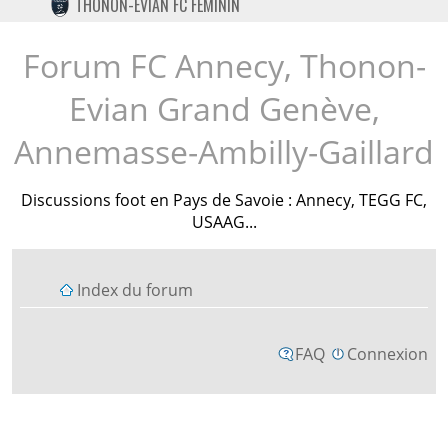
THONON-EVIAN FC FÉMININ
TWITTER
INSTAGRAM
Forum FC Annecy, Thonon-
Evian Grand Genève,
Annemasse-Ambilly-Gaillard
Discussions foot en Pays de Savoie : Annecy, TEGG FC,
USAAG...
Index du forum
FAQ
Connexion