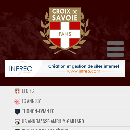
Dépl
ACCUEIL
ETG FC
FORUM
FC ANNECY
THONON-EVIAN FC
CONTACT
US ANNEMASSE-AMBILLY-GAILLARD
FACEBOOK