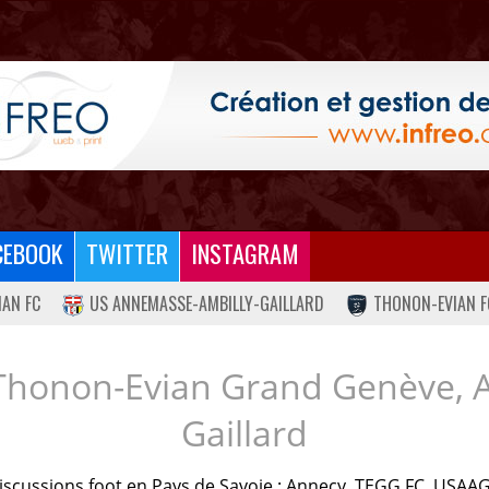
CEBOOK
TWITTER
INSTAGRAM
IAN FC
US ANNEMASSE-AMBILLY-GAILLARD
THONON-EVIAN F
Thonon-Evian Grand Genève, 
Gaillard
iscussions foot en Pays de Savoie : Annecy, TEGG FC, USAAG.