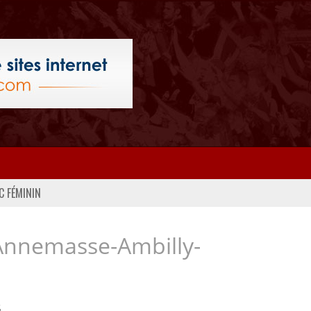
C FÉMININ
Annemasse-Ambilly-
..