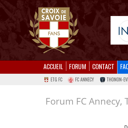
ACCUEIL
FORUM
CONTACT
FA
ETG FC
FC ANNECY
THONON-EV
Forum FC Annecy, 
D