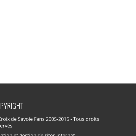
PYRIGHT
roix de Savoie Fans 2005-2015 - Tous droits
servés
ation et gestion de sites internet,