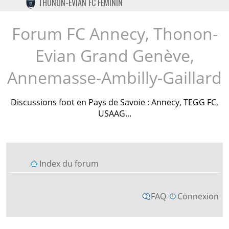
THONON-EVIAN FC FÉMININ
TWITTER
INSTAGRAM
Forum FC Annecy, Thonon-
Evian Grand Genève,
Annemasse-Ambilly-Gaillard
Discussions foot en Pays de Savoie : Annecy, TEGG FC,
USAAG...
Index du forum
FAQ
Connexion