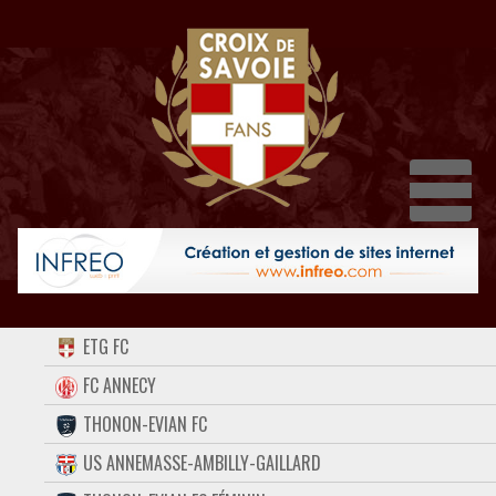
Dépl
ACCUEIL
ETG FC
FORUM
FC ANNECY
THONON-EVIAN FC
CONTACT
US ANNEMASSE-AMBILLY-GAILLARD
FACEBOOK