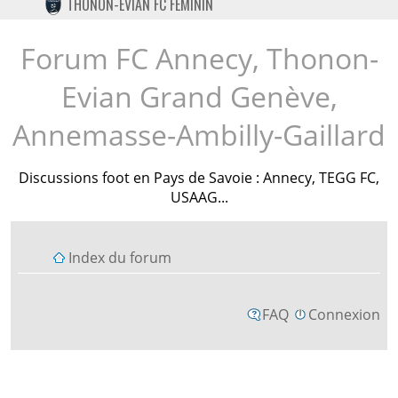
THONON-EVIAN FC FÉMININ
TWITTER
INSTAGRAM
Forum FC Annecy, Thonon-
Evian Grand Genève,
Annemasse-Ambilly-Gaillard
Discussions foot en Pays de Savoie : Annecy, TEGG FC,
USAAG...
Index du forum
FAQ
Connexion