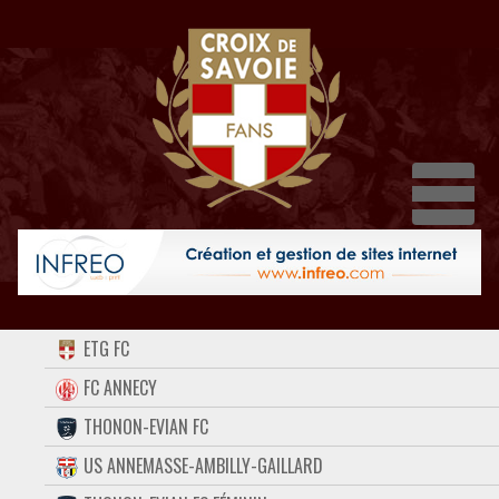
Dépl
ACCUEIL
ETG FC
FORUM
FC ANNECY
THONON-EVIAN FC
CONTACT
US ANNEMASSE-AMBILLY-GAILLARD
FACEBOOK