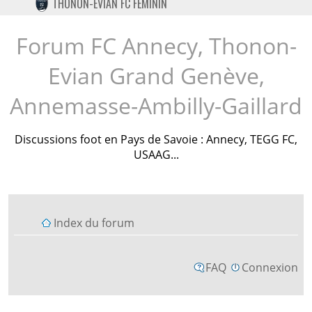
THONON-EVIAN FC FÉMININ
TWITTER
INSTAGRAM
Forum FC Annecy, Thonon-
Evian Grand Genève,
Annemasse-Ambilly-Gaillard
Discussions foot en Pays de Savoie : Annecy, TEGG FC,
USAAG...
Index du forum
FAQ
Connexion