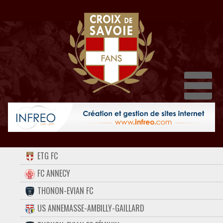
Dépl
ACCUEIL
ETG FC
FORUM
FC ANNECY
THONON-EVIAN FC
CONTACT
US ANNEMASSE-AMBILLY-GAILLARD
FACEBOOK