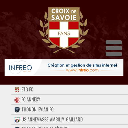
Dépl
ACCUEIL
ETG FC
FORUM
FC ANNECY
THONON-EVIAN FC
CONTACT
US ANNEMASSE-AMBILLY-GAILLARD
FACEBOOK