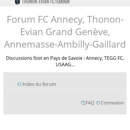
THONON-EVIAN FC FÉMININ
TWITTER
INSTAGRAM
Forum FC Annecy, Thonon-
Evian Grand Genève,
Annemasse-Ambilly-Gaillard
Discussions foot en Pays de Savoie : Annecy, TEGG FC,
USAAG...
Index du forum
FAQ
Connexion