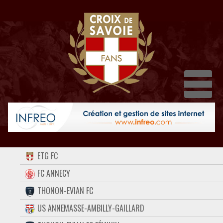
Dépl
ACCUEIL
ETG FC
FORUM
FC ANNECY
THONON-EVIAN FC
CONTACT
US ANNEMASSE-AMBILLY-GAILLARD
FACEBOOK