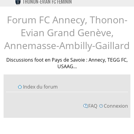
THONON-EVIAN FC FÉMININ
TWITTER
INSTAGRAM
Forum FC Annecy, Thonon-
Evian Grand Genève,
Annemasse-Ambilly-Gaillard
Discussions foot en Pays de Savoie : Annecy, TEGG FC,
USAAG...
Index du forum
FAQ
Connexion