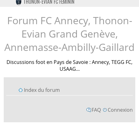
THONON-EVIAN FC FÉMININ
TWITTER
INSTAGRAM
Forum FC Annecy, Thonon-
Evian Grand Genève,
Annemasse-Ambilly-Gaillard
Discussions foot en Pays de Savoie : Annecy, TEGG FC,
USAAG...
Index du forum
FAQ
Connexion