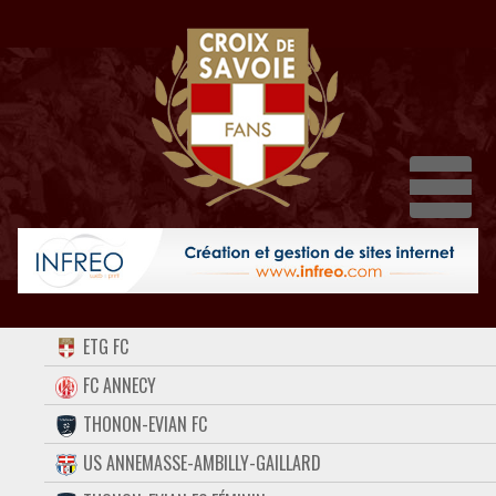
Dépl
ACCUEIL
ETG FC
FORUM
FC ANNECY
THONON-EVIAN FC
CONTACT
US ANNEMASSE-AMBILLY-GAILLARD
FACEBOOK