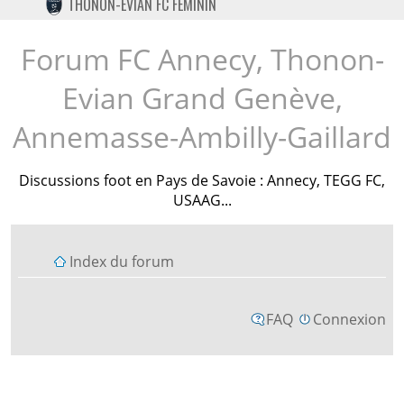
THONON-EVIAN FC FÉMININ
TWITTER
INSTAGRAM
Forum FC Annecy, Thonon-
Evian Grand Genève,
Annemasse-Ambilly-Gaillard
Discussions foot en Pays de Savoie : Annecy, TEGG FC,
USAAG...
Index du forum
FAQ
Connexion