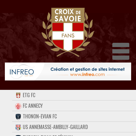
Dépl
ACCUEIL
ETG FC
FORUM
FC ANNECY
THONON-EVIAN FC
CONTACT
US ANNEMASSE-AMBILLY-GAILLARD
FACEBOOK