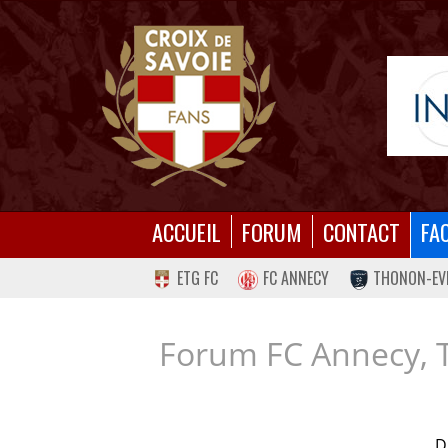
ACCUEIL
FORUM
CONTACT
FA
ETG FC
FC ANNECY
THONON-EV
Forum FC Annecy, 
D