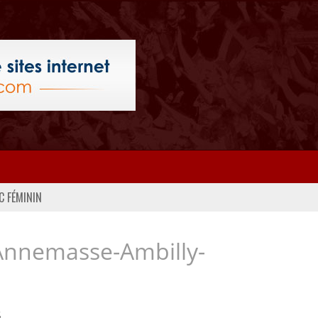
C FÉMININ
Annemasse-Ambilly-
..