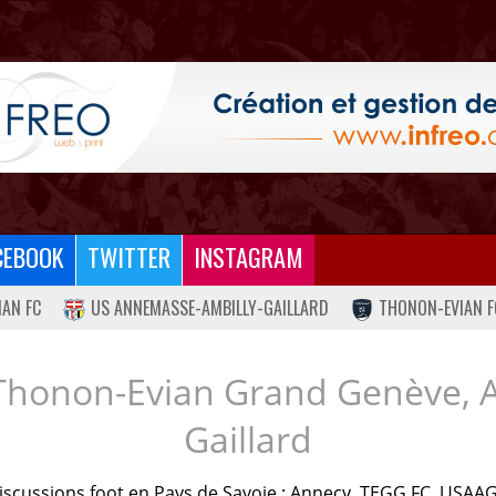
CEBOOK
TWITTER
INSTAGRAM
IAN FC
US ANNEMASSE-AMBILLY-GAILLARD
THONON-EVIAN F
Thonon-Evian Grand Genève, 
Gaillard
iscussions foot en Pays de Savoie : Annecy, TEGG FC, USAAG.