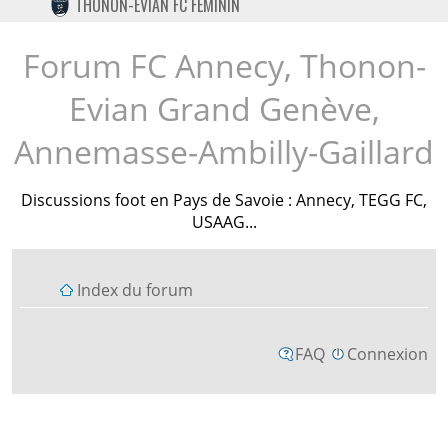
THONON-EVIAN FC FÉMININ
TWITTER
INSTAGRAM
Forum FC Annecy, Thonon-
Evian Grand Genève,
Annemasse-Ambilly-Gaillard
Discussions foot en Pays de Savoie : Annecy, TEGG FC,
USAAG...
Index du forum
FAQ
Connexion