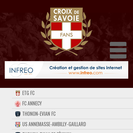
Dépl
ACCUEIL
ETG FC
FORUM
FC ANNECY
THONON-EVIAN FC
CONTACT
US ANNEMASSE-AMBILLY-GAILLARD
FACEBOOK