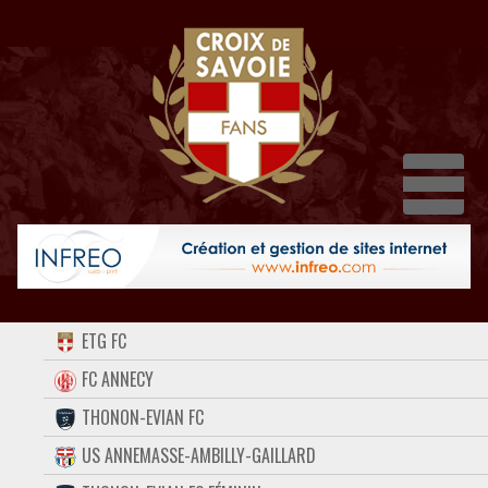
Dépl
ACCUEIL
ETG FC
FORUM
FC ANNECY
THONON-EVIAN FC
CONTACT
US ANNEMASSE-AMBILLY-GAILLARD
FACEBOOK