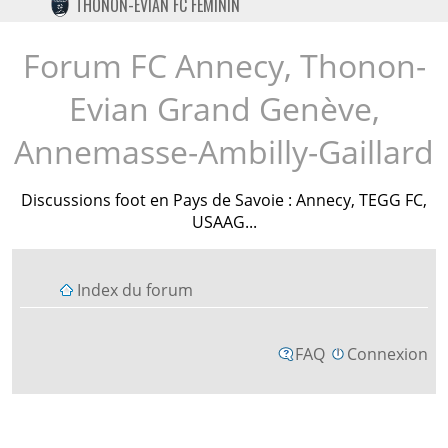
THONON-EVIAN FC FÉMININ
TWITTER
INSTAGRAM
Forum FC Annecy, Thonon-
Evian Grand Genève,
Annemasse-Ambilly-Gaillard
Discussions foot en Pays de Savoie : Annecy, TEGG FC,
USAAG...
Index du forum
FAQ
Connexion