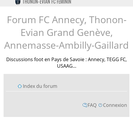
THONON-EVIAN FC FÉMININ
TWITTER
INSTAGRAM
Forum FC Annecy, Thonon-
Evian Grand Genève,
Annemasse-Ambilly-Gaillard
Discussions foot en Pays de Savoie : Annecy, TEGG FC,
USAAG...
Index du forum
FAQ
Connexion