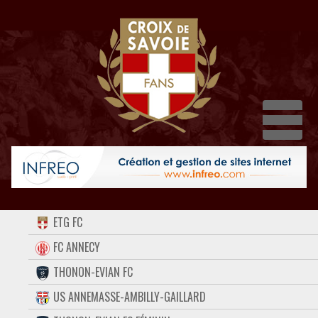
Dépl
ACCUEIL
ETG FC
FORUM
FC ANNECY
THONON-EVIAN FC
CONTACT
US ANNEMASSE-AMBILLY-GAILLARD
FACEBOOK