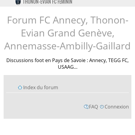
THONON-EVIAN FC FÉMININ
TWITTER
INSTAGRAM
Forum FC Annecy, Thonon-
Evian Grand Genève,
Annemasse-Ambilly-Gaillard
Discussions foot en Pays de Savoie : Annecy, TEGG FC,
USAAG...
Index du forum
FAQ
Connexion