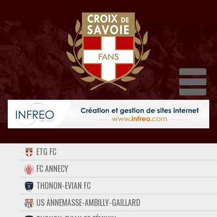
Dépl
ACCUEIL
ETG FC
FORUM
FC ANNECY
THONON-EVIAN FC
CONTACT
US ANNEMASSE-AMBILLY-GAILLARD
FACEBOOK