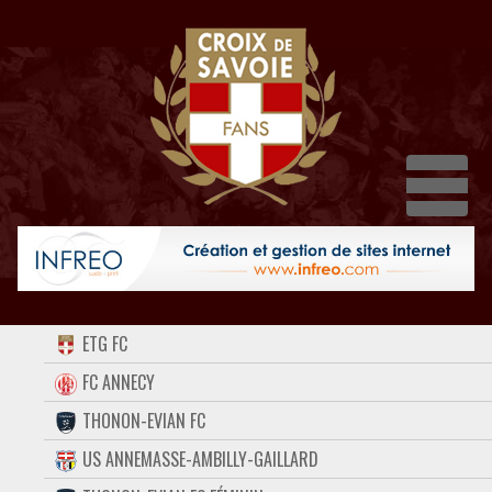
Dépl
ACCUEIL
ETG FC
FORUM
FC ANNECY
THONON-EVIAN FC
CONTACT
US ANNEMASSE-AMBILLY-GAILLARD
FACEBOOK