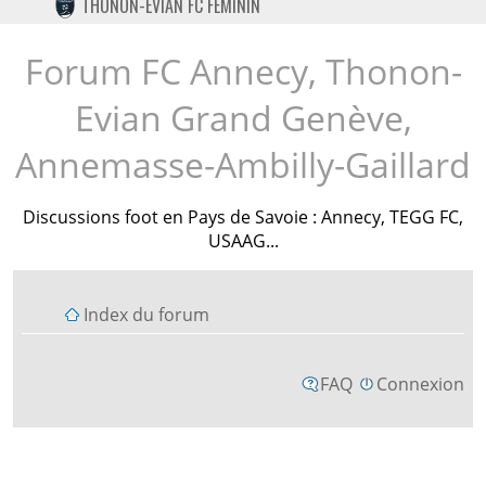
THONON-EVIAN FC FÉMININ
TWITTER
INSTAGRAM
Forum FC Annecy, Thonon-
Evian Grand Genève,
Annemasse-Ambilly-Gaillard
Discussions foot en Pays de Savoie : Annecy, TEGG FC,
USAAG...
Index du forum
FAQ
Connexion