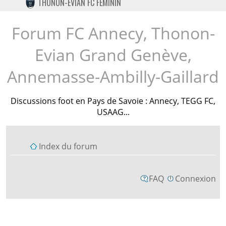
THONON-EVIAN FC FÉMININ
TWITTER
INSTAGRAM
Forum FC Annecy, Thonon-
Evian Grand Genève,
Annemasse-Ambilly-Gaillard
Discussions foot en Pays de Savoie : Annecy, TEGG FC,
USAAG...
Index du forum
FAQ
Connexion