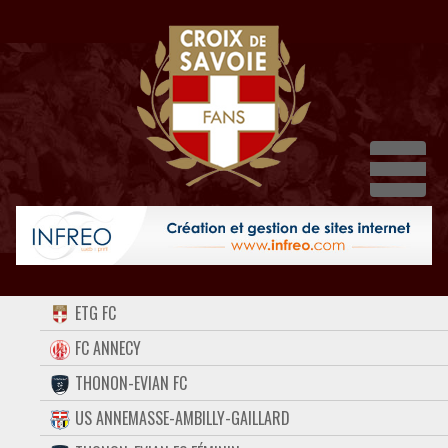
Dépl
ACCUEIL
ETG FC
FORUM
FC ANNECY
THONON-EVIAN FC
CONTACT
US ANNEMASSE-AMBILLY-GAILLARD
FACEBOOK