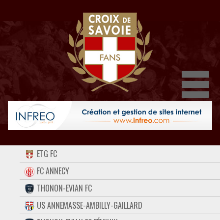
Dépl
ACCUEIL
ETG FC
FORUM
FC ANNECY
THONON-EVIAN FC
CONTACT
US ANNEMASSE-AMBILLY-GAILLARD
FACEBOOK