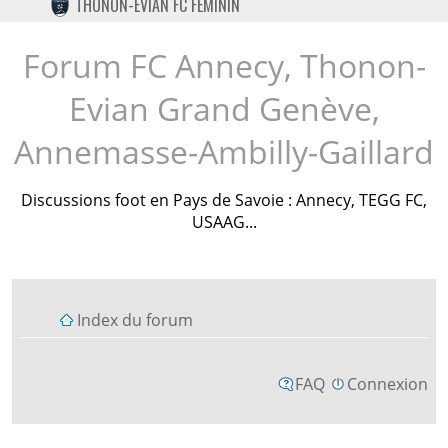
THONON-EVIAN FC FÉMININ
TWITTER
INSTAGRAM
Forum FC Annecy, Thonon-
Evian Grand Genève,
Annemasse-Ambilly-Gaillard
Discussions foot en Pays de Savoie : Annecy, TEGG FC,
USAAG...
Index du forum
FAQ
Connexion