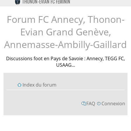
THONON-EVIAN FC FÉMININ
TWITTER
INSTAGRAM
Forum FC Annecy, Thonon-
Evian Grand Genève,
Annemasse-Ambilly-Gaillard
Discussions foot en Pays de Savoie : Annecy, TEGG FC,
USAAG...
Index du forum
FAQ
Connexion