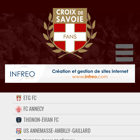
Dépl
ACCUEIL
ETG FC
FORUM
FC ANNECY
THONON-EVIAN FC
CONTACT
US ANNEMASSE-AMBILLY-GAILLARD
FACEBOOK