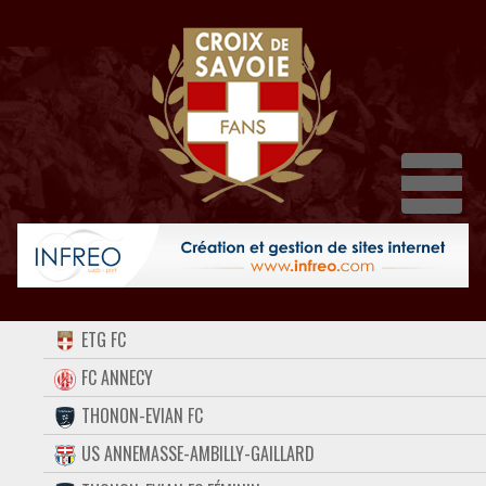
Dépl
ACCUEIL
ETG FC
FORUM
FC ANNECY
THONON-EVIAN FC
CONTACT
US ANNEMASSE-AMBILLY-GAILLARD
FACEBOOK