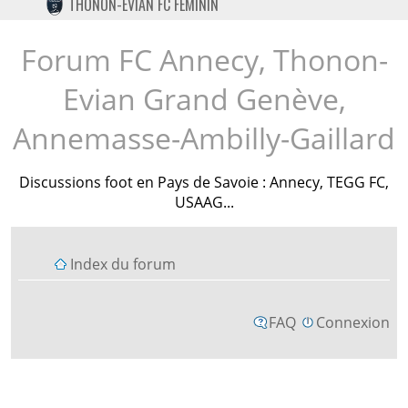
THONON-EVIAN FC FÉMININ
TWITTER
INSTAGRAM
Forum FC Annecy, Thonon-
Evian Grand Genève,
Annemasse-Ambilly-Gaillard
Discussions foot en Pays de Savoie : Annecy, TEGG FC,
USAAG...
Index du forum
FAQ
Connexion