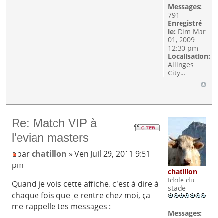
Messages:
791
Enregistré
le:
Dim Mar
01, 2009
12:30 pm
Localisation:
Allinges
City...
Re: Match VIP à
l'evian masters
par
chatillon
» Ven Juil 29, 2011 9:51
pm
chatillon
Idole du
Quand je vois cette affiche, c'est à dire à
stade
chaque fois que je rentre chez moi, ça
me rappelle tes messages :
Messages: