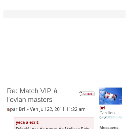
Re: Match VIP à
l'evian masters
Bri
par
Bri
» Ven Juil 22, 2011 11:22 am
Gardien
yeca a écrit:
Messages:
Désolé, pas de photo de Melissa Reid