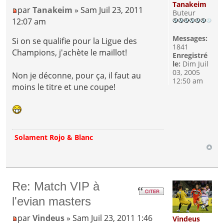
Tanakeim
par
Tanakeim
» Sam Juil 23, 2011
Buteur
12:07 am
Messages:
Si on se qualifie pour la Ligue des
1841
Champions, j'achète le maillot!
Enregistré
le:
Dim Juil
03, 2005
Non je déconne, pour ça, il faut au
12:50 am
moins le titre et une coupe!
Solament Rojo & Blanc
Re: Match VIP à
l'evian masters
par
Vindeus
» Sam Juil 23, 2011 1:46
Vindeus