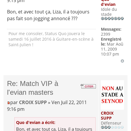
9:15 pm
d'evian
Idole du
Bon, et avec tout ça, Liza, il a toujours
stade
pas fait son jogging annoncé ???
Messages:
Pour me consoler, Status Quo jouera le
2399
Enregistré
samedi 16 juillet 2016 à Guitare-en-scène à
le:
Mar Aoû
Saint-Julien !
11, 2009
10:07 pm
Re: Match VIP à
l'evian masters
par
CROIX SUPP
» Ven Juil 22, 2011
9:16 pm
CROIX
SUPP
Quo d'evian a écrit:
Défenseur
Bon, et avec tout ça, Liza, il a toujours