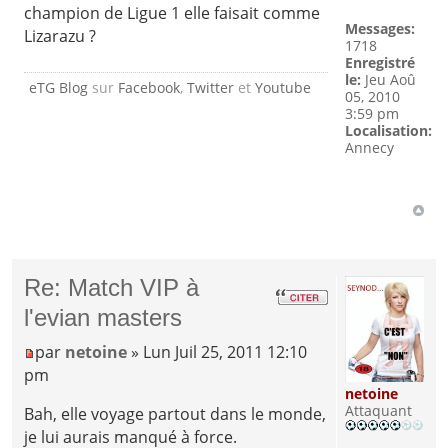
champion de Ligue 1 elle faisait comme
Messages:
Lizarazu ?
1718
Enregistré
le:
Jeu Aoû
eTG Blog
sur
Facebook
,
Twitter
et
Youtube
05, 2010
3:59 pm
Localisation:
Annecy
Re: Match VIP à
l'evian masters
par
netoine
» Lun Juil 25, 2011 12:10
pm
netoine
Attaquant
Bah, elle voyage partout dans le monde,
je lui aurais manqué à force.