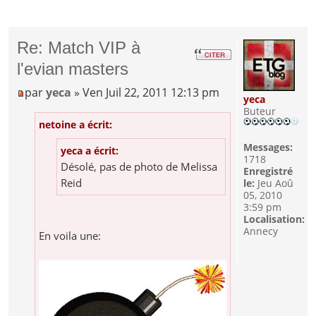
Re: Match VIP à
l'evian masters
par
yeca
» Ven Juil 22, 2011 12:13 pm
yeca
Buteur
netoine a écrit:
Messages:
yeca a écrit:
1718
Désolé, pas de photo de Melissa
Enregistré
Reid
le:
Jeu Aoû
05, 2010
3:59 pm
Localisation:
Annecy
En voila une: