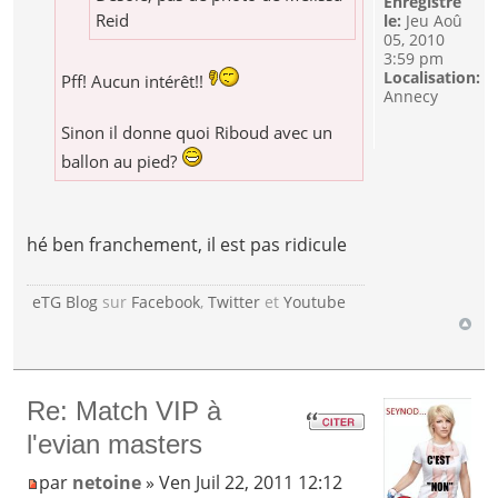
Enregistré
Reid
le:
Jeu Aoû
05, 2010
3:59 pm
Localisation:
Pff! Aucun intérêt!!
Annecy
Sinon il donne quoi Riboud avec un
ballon au pied?
hé ben franchement, il est pas ridicule
eTG Blog
sur
Facebook
,
Twitter
et
Youtube
Re: Match VIP à
l'evian masters
par
netoine
» Ven Juil 22, 2011 12:12