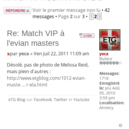
Répondre
Voir le premier message non lu
• 42
messages •
Page
2
sur
3
•
1
2
3
Re: Match VIP à
l'evian masters
par
yeca
» Ven Juil 22, 2011 11:09 am
yeca
Buteur
Désolé, pas de photo de Melissa Reid,
mais plein d'autres :
Messages:
http://www.etgblog.com/1012-evian-
1718
Enregistré
maste ... r-ela.html
le:
Jeu Aoû
05, 2010
3:59 pm
eTG Blog
sur
Facebook
,
Twitter
et
Youtube
Localisation:
Annecy