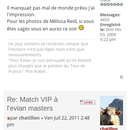
Il manquait pas mal de monde prévu j'ai
l'impression.
Messages:
4459
Pour les photos de Mélissa Reid, si vous
Enregistré
êtes sages vous en aurez ce soir
le:
Dim Fév
03, 2008
9:22 pm
Un jour certains se rendront compte que
l'Histoire n'est pas figée mais n'est que
renouvellements.
"Pour Evian, je suis persuadé qu'ils étaient
plus chargés que le peloton du Tour de
France." Prix Nobel.
Re: Match VIP à
l'evian masters
par
chatillon
» Ven Juil 22, 2011 2:48
pm
chatillon