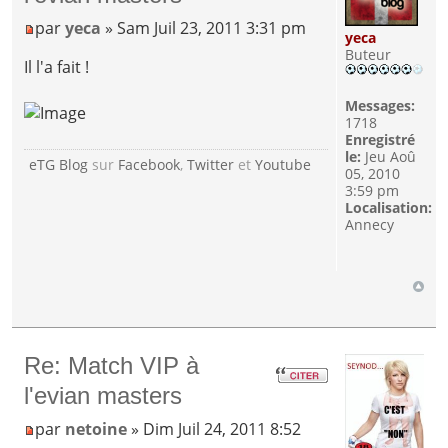
par
yeca
» Sam Juil 23, 2011 3:31 pm
yeca
Buteur
Il l'a fait !
Messages:
1718
Enregistré
le:
Jeu Aoû
eTG Blog
sur
Facebook
,
Twitter
et
Youtube
05, 2010
3:59 pm
Localisation:
Annecy
Re: Match VIP à
l'evian masters
par
netoine
» Dim Juil 24, 2011 8:52