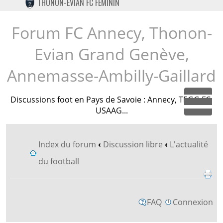
THONON-EVIAN FC FÉMININ
TWITTER
INSTAGRAM
Forum FC Annecy, Thonon-
Evian Grand Genève,
Annemasse-Ambilly-Gaillard
Discussions foot en Pays de Savoie : Annecy, TEGG FC,
Dépl
USAAG...
Index du forum
‹
Discussion libre
‹
L'actualité
du football
FAQ
Connexion