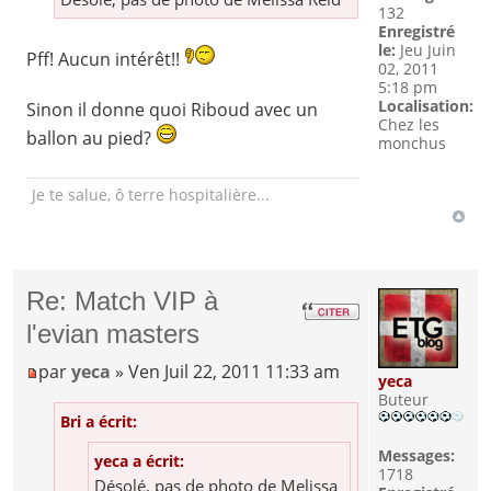
132
Enregistré
le:
Jeu Juin
Pff! Aucun intérêt!!
02, 2011
5:18 pm
Localisation:
Sinon il donne quoi Riboud avec un
Chez les
ballon au pied?
monchus
Je te salue, ô terre hospitalière...
Re: Match VIP à
l'evian masters
par
yeca
» Ven Juil 22, 2011 11:33 am
yeca
Buteur
Bri a écrit:
Messages:
yeca a écrit:
1718
Désolé, pas de photo de Melissa