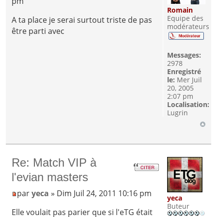
pm
Romain
Equipe des
A ta place je serai surtout triste de pas
modérateurs
être parti avec
Messages:
2978
Enregistré
le:
Mer Juil
20, 2005
2:07 pm
Localisation:
Lugrin
Re: Match VIP à
l'evian masters
par
yeca
» Dim Juil 24, 2011 10:16 pm
yeca
Buteur
Elle voulait pas parier que si l'eTG était