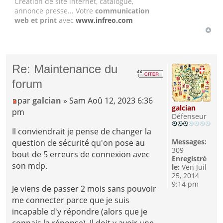
Création de site internet, catalogue,
annonce presse... Votre
communication
web et print
avec
www.infreo.com
Re: Maintenance du
forum
par
galcian
» Sam Aoû 12, 2023 6:36
galcian
pm
Défenseur
Il conviendrait je pense de changer la
Messages:
question de sécurité qu'on pose au
309
bout de 5 erreurs de connexion avec
Enregistré
son mdp.
le:
Ven Juil
25, 2014
9:14 pm
Je viens de passer 2 mois sans pouvoir
me connecter parce que je suis
incapable d'y répondre (alors que je
connais la réponse). Il doit y avoir une