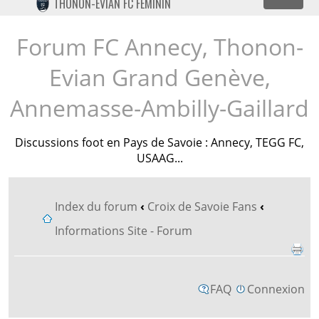
Dépl
THONON-EVIAN FC FÉMININ
TWITTER
INSTAGRAM
Forum FC Annecy, Thonon-
Evian Grand Genève,
Annemasse-Ambilly-Gaillard
Discussions foot en Pays de Savoie : Annecy, TEGG FC,
USAAG...
Index du forum
‹
Croix de Savoie Fans
‹
Informations Site - Forum
FAQ
Connexion