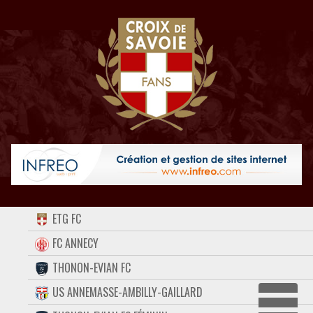
ACCUEIL
ETG FC
FORUM
FC ANNECY
THONON-EVIAN FC
CONTACT
US ANNEMASSE-AMBILLY-GAILLARD
FACEBOOK