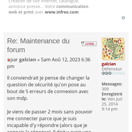
Création de site internet, catalogue,
annonce presse... Votre
communication
web et print
avec
www.infreo.com
Re: Maintenance du
forum
par
galcian
» Sam Aoû 12, 2023 6:36
galcian
pm
Défenseur
Il conviendrait je pense de changer la
Messages:
question de sécurité qu'on pose au
309
bout de 5 erreurs de connexion avec
Enregistré
son mdp.
le:
Ven Juil
25, 2014
9:14 pm
Je viens de passer 2 mois sans pouvoir
me connecter parce que je suis
incapable d'y répondre (alors que je
connais la réponse). Il doit y avoir une