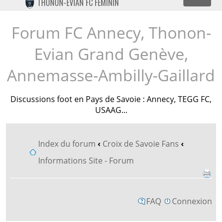
Dépl
THONON-EVIAN FC FÉMININ
TWITTER
INSTAGRAM
Forum FC Annecy, Thonon-
Evian Grand Genève,
Annemasse-Ambilly-Gaillard
Discussions foot en Pays de Savoie : Annecy, TEGG FC,
USAAG...
Index du forum
‹
Croix de Savoie Fans
‹
Informations Site - Forum
FAQ
Connexion