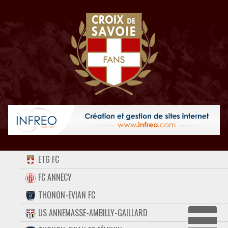
ACCUEIL
ETG FC
FORUM
FC ANNECY
THONON-EVIAN FC
CONTACT
US ANNEMASSE-AMBILLY-GAILLARD
FACEBOOK