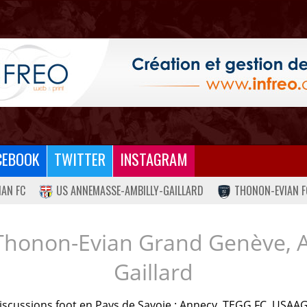
CEBOOK
TWITTER
INSTAGRAM
IAN FC
US ANNEMASSE-AMBILLY-GAILLARD
THONON-EVIAN F
Thonon-Evian Grand Genève, 
Gaillard
iscussions foot en Pays de Savoie : Annecy, TEGG FC, USAAG.