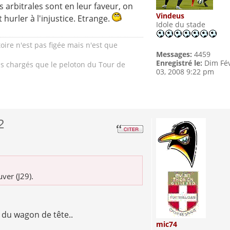
arbitrales sont en leur faveur, on
Vindeus
hurler à l'injustice. Etrange.
Idole du stade
oire n'est pas figée mais n'est que
Messages:
4459
Enregistré le:
Dim Fé
lus chargés que le peloton du Tour de
03, 2008 9:22 pm
2
ver (J29).
du wagon de tête..
mic74