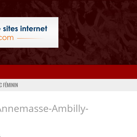
C FÉMININ
Annemasse-Ambilly-
..