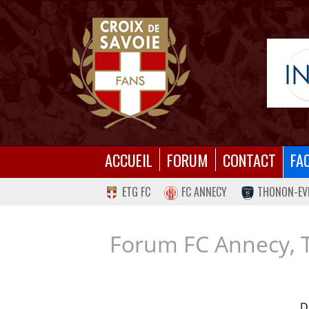
ACCUEIL
FORUM
CONTACT
FA
ETG FC
FC ANNECY
THONON-EV
Forum FC Annecy, 
D