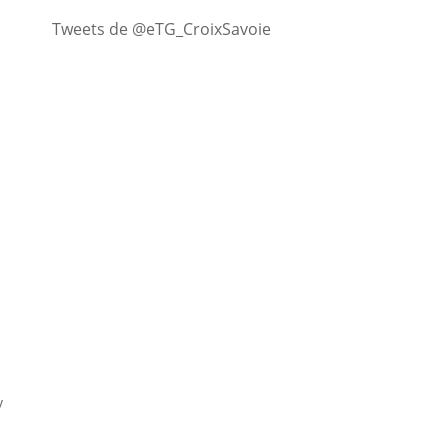
Tweets de @eTG_CroixSavoie
v