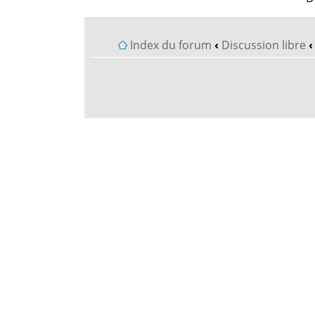
Index du forum
‹
Discussion libre
‹