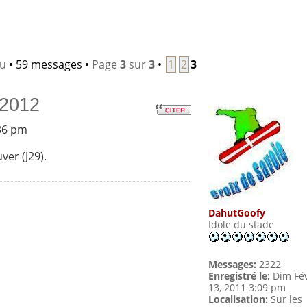
lu
• 59 messages •
Page
3
sur
3
•
1
2
3
/2012
:36 pm
ver (J29).
DahutGoofy
Idole du stade
Messages:
2322
Enregistré le:
Dim Fé
13, 2011 3:09 pm
Localisation:
Sur les