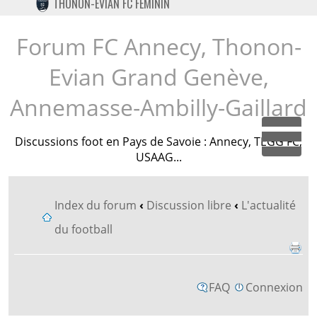
THONON-EVIAN FC FÉMININ
TWITTER
INSTAGRAM
Forum FC Annecy, Thonon-
Evian Grand Genève,
Annemasse-Ambilly-Gaillard
Discussions foot en Pays de Savoie : Annecy, TEGG FC,
Dépl
USAAG...
Index du forum
‹
Discussion libre
‹
L'actualité
du football
FAQ
Connexion