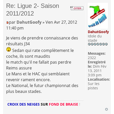
Re: Ligue 2- Saison
2011/2012
par
DahutGoofy
» Ven Avr 27, 2012
11:40 pm
DahutGoofy
Idole du
Je viens de prendre connaissance des
stade
résultats J34
Sedan qui rate complètement le
Messages:
coche, ils sont maudits
2322
le match qu'il ne fallait pas perdre
Enregistré
le:
Dim Fév
Reims assure
13, 2011
Le Mans et le HAC qui semblaient
3:09 pm
revenir rament encore.
Localisation:
Sur les
Le National, le futur championnat des
pistes
plus beaux stades.
CROIX DES NEIGES
SUR
FOND DE BRAISE
!