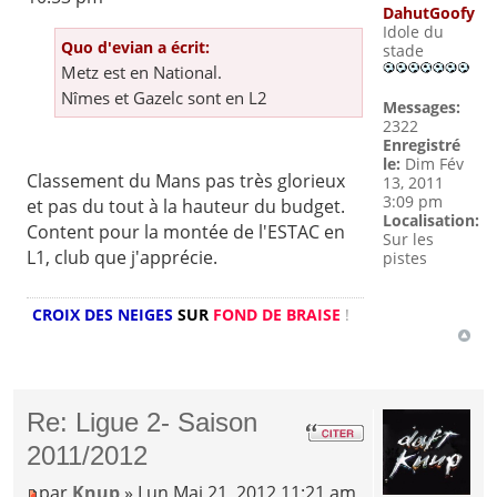
DahutGoofy
Idole du
Quo d'evian a écrit:
stade
Metz est en National.
Nîmes et Gazelc sont en L2
Messages:
2322
Enregistré
le:
Dim Fév
Classement du Mans pas très glorieux
13, 2011
3:09 pm
et pas du tout à la hauteur du budget.
Localisation:
Content pour la montée de l'ESTAC en
Sur les
L1, club que j'apprécie.
pistes
CROIX DES NEIGES
SUR
FOND DE BRAISE
!
Re: Ligue 2- Saison
2011/2012
par
Knup
» Lun Mai 21, 2012 11:21 am