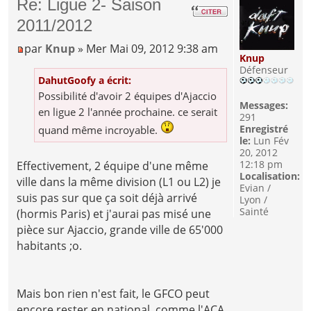
Re: Ligue 2- Saison
2011/2012
par
Knup
» Mer Mai 09, 2012 9:38 am
Knup
Défenseur
DahutGoofy a écrit:
Possibilité d'avoir 2 équipes d'Ajaccio
Messages:
en ligue 2 l'année prochaine. ce serait
291
Enregistré
quand même incroyable.
le:
Lun Fév
20, 2012
12:18 pm
Effectivement, 2 équipe d'une même
Localisation:
ville dans la même division (L1 ou L2) je
Evian /
suis pas sur que ça soit déjà arrivé
Lyon /
Sainté
(hormis Paris) et j'aurai pas misé une
pièce sur Ajaccio, grande ville de 65'000
habitants ;o.
Mais bon rien n'est fait, le GFCO peut
encore rester en national, comme l'ACA