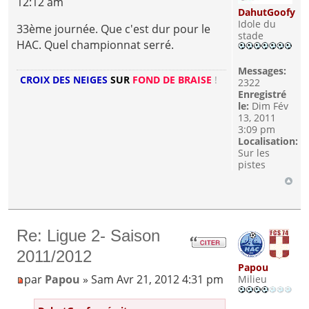
12:12 am
DahutGoofy
Idole du
33ème journée. Que c'est dur pour le
stade
HAC. Quel championnat serré.
Messages:
CROIX DES NEIGES
SUR
FOND DE BRAISE
!
2322
Enregistré
le:
Dim Fév
13, 2011
3:09 pm
Localisation:
Sur les
pistes
Re: Ligue 2- Saison
2011/2012
Papou
par
Papou
» Sam Avr 21, 2012 4:31 pm
Milieu