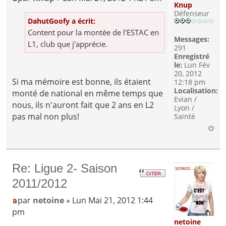
Knup
Défenseur
DahutGoofy a écrit:
Content pour la montée de l'ESTAC en
Messages:
L1, club que j'apprécie.
291
Enregistré
le:
Lun Fév
20, 2012
Si ma mémoire est bonne, ils étaient
12:18 pm
Localisation:
monté de national en même temps que
Evian /
nous, ils n'auront fait que 2 ans en L2
Lyon /
pas mal non plus!
Sainté
Re: Ligue 2- Saison
2011/2012
par
netoine
» Lun Mai 21, 2012 1:44
pm
netoine