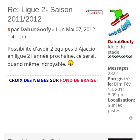
Re: Ligue 2- Saison
2011/2012
par
DahutGoofy
» Lun Mai 07, 2012
1:41 pm
DahutGoofy
Idole du
Possibilité d'avoir 2 équipes d'Ajaccio
stade
en ligue 2 l'année prochaine. ce serait
quand même incroyable.
Messages:
2322
Enregistré
CROIX DES NEIGES
SUR
FOND DE BRAISE
!
le:
Dim Fév
13, 2011
3:09 pm
Localisation:
Sur les
pistes