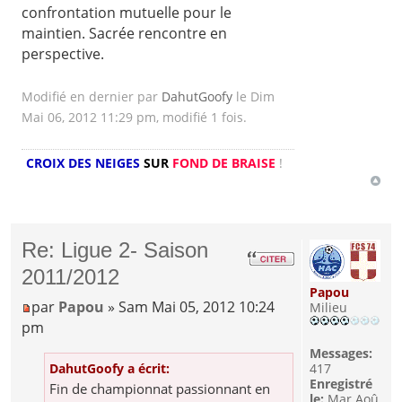
confrontation mutuelle pour le
maintien. Sacrée rencontre en
perspective.
Modifié en dernier par
DahutGoofy
le Dim
Mai 06, 2012 11:29 pm, modifié 1 fois.
CROIX DES NEIGES
SUR
FOND DE BRAISE
!
Re: Ligue 2- Saison
2011/2012
Papou
par
Papou
» Sam Mai 05, 2012 10:24
Milieu
pm
Messages:
417
DahutGoofy a écrit:
Enregistré
Fin de championnat passionnant en
le:
Mar Aoû