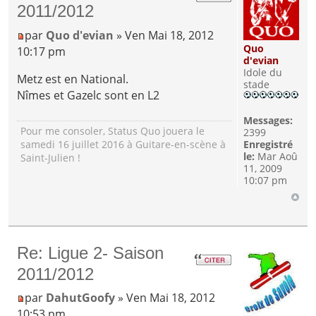
2011/2012
par
Quo d'evian
» Ven Mai 18, 2012
Quo
10:17 pm
d'evian
Idole du
Metz est en National.
stade
Nîmes et Gazelc sont en L2
Messages:
Pour me consoler, Status Quo jouera le
2399
Enregistré
samedi 16 juillet 2016 à Guitare-en-scène à
le:
Mar Aoû
Saint-Julien !
11, 2009
10:07 pm
Re: Ligue 2- Saison
2011/2012
par
DahutGoofy
» Ven Mai 18, 2012
10:53 pm