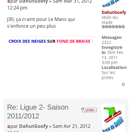
par
DahutGoofy
» Sam Mar 31, 2012
12:24 pm
DahutGoofy
Idole du
J30, ça craint pour Le Mans qui
stade
s'enfonce un peu plus
Messages:
CROIX DES NEIGES
SUR
FOND DE BRAISE
!
2322
Enregistré
le:
Dim Fév
13, 2011
3:09 pm
Localisation:
Sur les
pistes
Re: Ligue 2- Saison
2011/2012
par
DahutGoofy
» Sam Avr 21, 2012