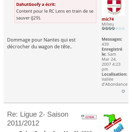
DahutGoofy a écrit:
Content pour le RC Lens en train de se
sauver (J29).
mic74
Milieu
Messages:
Dommage pour Nantes qui est
439
décrocher du wagon de tête..
Enregistré
le:
Sam
Mar 24,
2007 4:23
pm
Localisation:
Vallée
d'Abondance
Re: Ligue 2- Saison
2011/2012