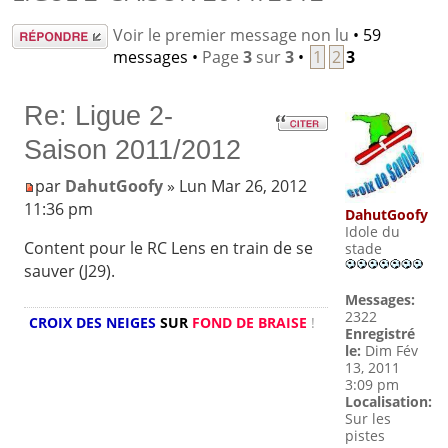
Répondre
Voir le premier message non lu
• 59
messages •
Page
3
sur
3
•
1
2
3
Re: Ligue 2-
Saison 2011/2012
par
DahutGoofy
» Lun Mar 26, 2012
11:36 pm
DahutGoofy
Idole du
Content pour le RC Lens en train de se
stade
sauver (J29).
Messages:
2322
CROIX DES NEIGES
SUR
FOND DE BRAISE
!
Enregistré
le:
Dim Fév
13, 2011
3:09 pm
Localisation:
Sur les
pistes