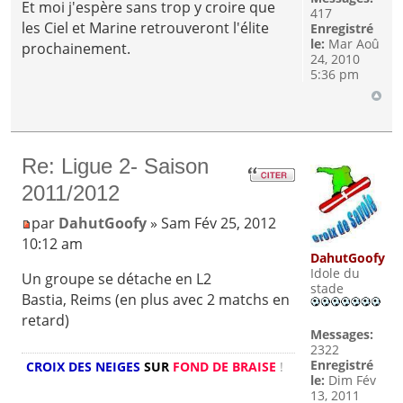
Et moi j'espère sans trop y croire que
417
les Ciel et Marine retrouveront l'élite
Enregistré
le:
Mar Aoû
prochainement.
24, 2010
5:36 pm
Re: Ligue 2- Saison
2011/2012
par
DahutGoofy
» Sam Fév 25, 2012
10:12 am
DahutGoofy
Idole du
Un groupe se détache en L2
stade
Bastia, Reims (en plus avec 2 matchs en
retard)
Messages:
2322
Enregistré
CROIX DES NEIGES
SUR
FOND DE BRAISE
!
le:
Dim Fév
13, 2011