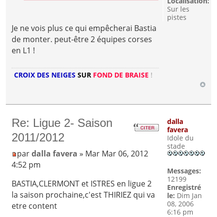
Localisation:
Sur les
pistes
Je ne vois plus ce qui empêcherai Bastia
de monter. peut-être 2 équipes corses
en L1 !
CROIX DES NEIGES
SUR
FOND DE BRAISE
!
Re: Ligue 2- Saison
dalla
favera
2011/2012
Idole du
stade
par
dalla favera
» Mar Mar 06, 2012
4:52 pm
Messages:
12199
BASTIA,CLERMONT et ISTRES en ligue 2
Enregistré
la saison prochaine,c'est THIRIEZ qui va
le:
Dim Jan
08, 2006
etre content
6:16 pm