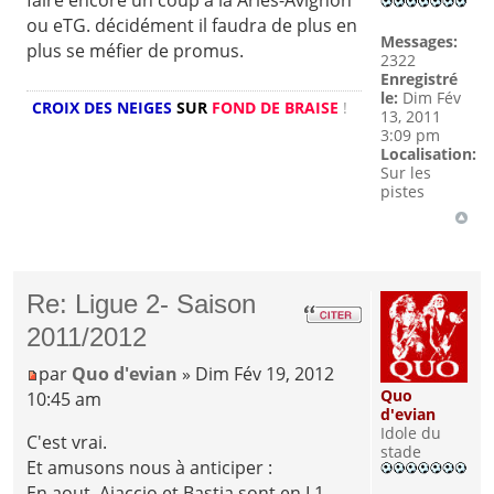
ou eTG. décidément il faudra de plus en
Messages:
plus se méfier de promus.
2322
Enregistré
le:
Dim Fév
CROIX DES NEIGES
SUR
FOND DE BRAISE
!
13, 2011
3:09 pm
Localisation:
Sur les
pistes
Re: Ligue 2- Saison
2011/2012
par
Quo d'evian
» Dim Fév 19, 2012
Quo
10:45 am
d'evian
Idole du
C'est vrai.
stade
Et amusons nous à anticiper :
En aout, Ajaccio et Bastia sont en L1.