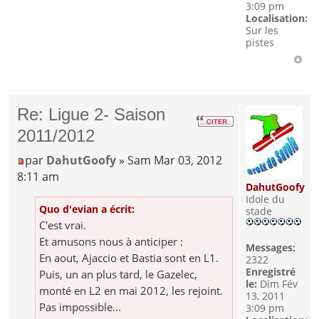
3:09 pm
Localisation:
Sur les
pistes
Re: Ligue 2- Saison
2011/2012
par
DahutGoofy
» Sam Mar 03, 2012
8:11 am
DahutGoofy
Idole du
Quo d'evian a écrit:
stade
C'est vrai.
Et amusons nous à anticiper :
Messages:
En aout, Ajaccio et Bastia sont en L1.
2322
Enregistré
Puis, un an plus tard, le Gazelec,
le:
Dim Fév
monté en L2 en mai 2012, les rejoint.
13, 2011
Pas impossible...
3:09 pm