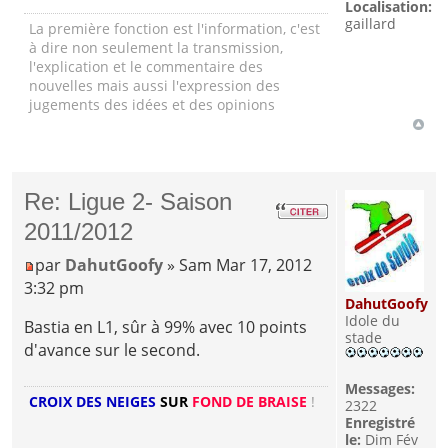
Localisation:
gaillard
La première fonction est l'information, c'est
à dire non seulement la transmission,
l'explication et le commentaire des
nouvelles mais aussi l'expression des
jugements des idées et des opinions
Re: Ligue 2- Saison
2011/2012
par
DahutGoofy
» Sam Mar 17, 2012
3:32 pm
DahutGoofy
Idole du
Bastia en L1, sûr à 99% avec 10 points
stade
d'avance sur le second.
Messages:
CROIX DES NEIGES
SUR
FOND DE BRAISE
!
2322
Enregistré
le:
Dim Fév