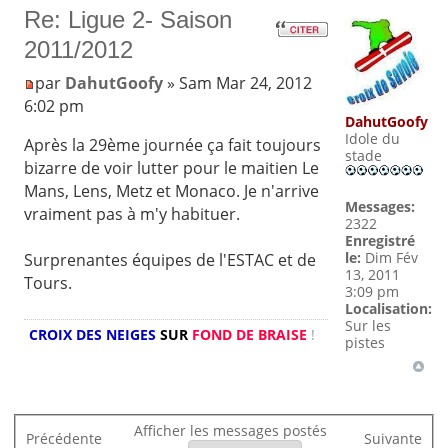
Re: Ligue 2- Saison
2011/2012
par
DahutGoofy
» Sam Mar 24, 2012
6:02 pm
DahutGoofy
Idole du
Après la 29ème journée ça fait toujours
stade
bizarre de voir lutter pour le maitien Le
Mans, Lens, Metz et Monaco. Je n'arrive
Messages:
vraiment pas à m'y habituer.
2322
Enregistré
le:
Dim Fév
Surprenantes équipes de l'ESTAC et de
13, 2011
Tours.
3:09 pm
Localisation:
Sur les
CROIX DES NEIGES
SUR
FOND DE BRAISE
!
pistes
Afficher les messages postés
Précédente
Suivante