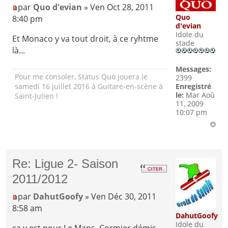
par
Quo d'evian
» Ven Oct 28, 2011
Quo
8:40 pm
d'evian
Idole du
Et Monaco y va tout droit, à ce ryhtme
stade
là...
Messages:
Pour me consoler, Status Quo jouera le
2399
Enregistré
samedi 16 juillet 2016 à Guitare-en-scène à
le:
Mar Aoû
Saint-Julien !
11, 2009
10:07 pm
Re: Ligue 2- Saison
2011/2012
par
DahutGoofy
» Ven Déc 30, 2011
8:58 am
DahutGoofy
Idole du
ça y est pour Le Mans, Cormier démis