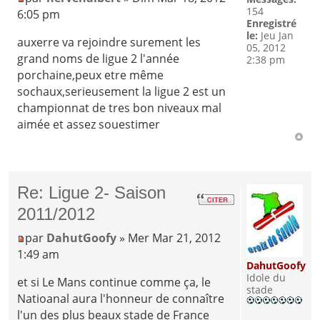
154
6:05 pm
Enregistré
le:
Jeu Jan
auxerre va rejoindre surement les
05, 2012
grand noms de ligue 2 l'année
2:38 pm
porchaine,peux etre même
sochaux,serieusement la ligue 2 est un
championnat de tres bon niveaux mal
aimée et assez souestimer
Re: Ligue 2- Saison
2011/2012
par
DahutGoofy
» Mer Mar 21, 2012
1:49 am
DahutGoofy
Idole du
et si Le Mans continue comme ça, le
stade
Natioanal aura l'honneur de connaître
l'un des plus beaux stade de France