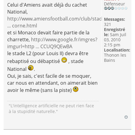
Défenseur
Celui d'Amiens avait déjà du cachet
National,
http://www.amiensfootball.com/club/stad
Messages:
321
... corne.html
Enregistré
et si Monaco devait faire partie de la
le:
Sam Juil
charrette,
http://www.google.fr/imgres?
03, 2010
2:15 pm
imgurl=http ... CCUQ9QEwBA
Localisation:
le stade L2 (pour Louis II) devra être
Thonon les
Bains
rebaptisé ou débaptisé
, stade
National
.
Oui, je sais, c'est facile de se moquer,
car nous en attendant, on aimerait bien
avoir le même (sans la piste)
"L'intelligence artificielle ne peut rien face
à la stupidité naturelle."