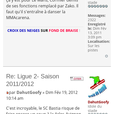
stade
de ses fonctions remplacé par Zako. Il
faut qu'il s'entraîne à danser la
Messages:
MMAcarena.
2322
Enregistré
le:
Dim Fév
CROIX DES NEIGES
SUR
FOND DE BRAISE
!
13, 2011
3:09 pm
Localisation:
Sur les
pistes
Re: Ligue 2- Saison
2011/2012
par
DahutGoofy
» Dim Fév 19, 2012
10:14 am
DahutGoofy
Idole du
C'est incroyable, le SC Bastia risque de
stade
faire encore un coup à la Arles-Avignon