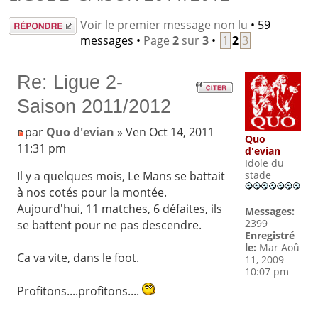
Répondre
Voir le premier message non lu
• 59
messages •
Page
2
sur
3
•
1
2
3
Re: Ligue 2-
Saison 2011/2012
par
Quo d'evian
» Ven Oct 14, 2011
Quo
11:31 pm
d'evian
Idole du
Il y a quelques mois, Le Mans se battait
stade
à nos cotés pour la montée.
Aujourd'hui, 11 matches, 6 défaites, ils
Messages:
2399
se battent pour ne pas descendre.
Enregistré
le:
Mar Aoû
Ca va vite, dans le foot.
11, 2009
10:07 pm
Profitons....profitons....