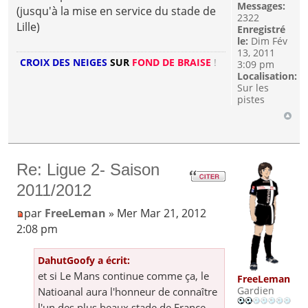
Messages:
(jusqu'à la mise en service du stade de
2322
Lille)
Enregistré
le:
Dim Fév
13, 2011
CROIX DES NEIGES
SUR
FOND DE BRAISE
!
3:09 pm
Localisation:
Sur les
pistes
Re: Ligue 2- Saison
2011/2012
par
FreeLeman
» Mer Mar 21, 2012
2:08 pm
DahutGoofy a écrit:
et si Le Mans continue comme ça, le
FreeLeman
Gardien
Natioanal aura l'honneur de connaître
l'un des plus beaux stade de France