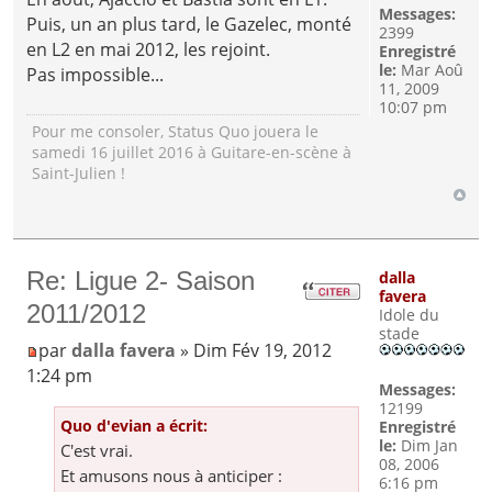
Messages:
Puis, un an plus tard, le Gazelec, monté
2399
en L2 en mai 2012, les rejoint.
Enregistré
le:
Mar Aoû
Pas impossible...
11, 2009
10:07 pm
Pour me consoler, Status Quo jouera le
samedi 16 juillet 2016 à Guitare-en-scène à
Saint-Julien !
Re: Ligue 2- Saison
dalla
favera
2011/2012
Idole du
stade
par
dalla favera
» Dim Fév 19, 2012
1:24 pm
Messages:
12199
Quo d'evian a écrit:
Enregistré
le:
Dim Jan
C'est vrai.
08, 2006
Et amusons nous à anticiper :
6:16 pm