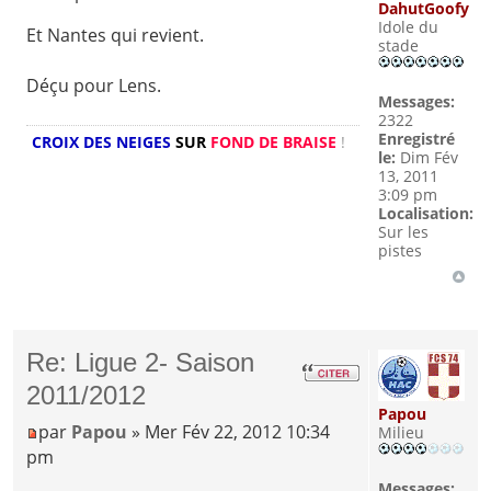
DahutGoofy
Idole du
Et Nantes qui revient.
stade
Déçu pour Lens.
Messages:
2322
Enregistré
CROIX DES NEIGES
SUR
FOND DE BRAISE
!
le:
Dim Fév
13, 2011
3:09 pm
Localisation:
Sur les
pistes
Re: Ligue 2- Saison
2011/2012
Papou
par
Papou
» Mer Fév 22, 2012 10:34
Milieu
pm
Messages: