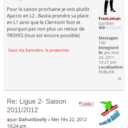
Pour la saison prochaine je vois plutôt
Ajaccio en L2 , Bastia prendre sa place
FreeLeman
en L1 ainsi que le Clermont foot et
Gardien
pourquoi pas non plus un retour de
TROYES (tout est encore possible)
Messages:
150
Enregistré
Sous ma bannière, la protection
le:
Jeu Nov
24, 2011
10:27 pm
Localisation:
PUBLIER
Re: Ligue 2- Saison
2011/2012
par
DahutGoofy
» Mer Fév 22, 2012
10:24 pm