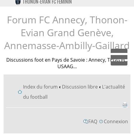
THONON-EVIAN FC FÉMININ
TWITTER
INSTAGRAM
Forum FC Annecy, Thonon-
Evian Grand Genève,
Annemasse-Ambilly-Gaillard
Discussions foot en Pays de Savoie : Annecy, TEGG FC,
Dépl
USAAG...
Index du forum
‹
Discussion libre
‹
L'actualité
du football
FAQ
Connexion