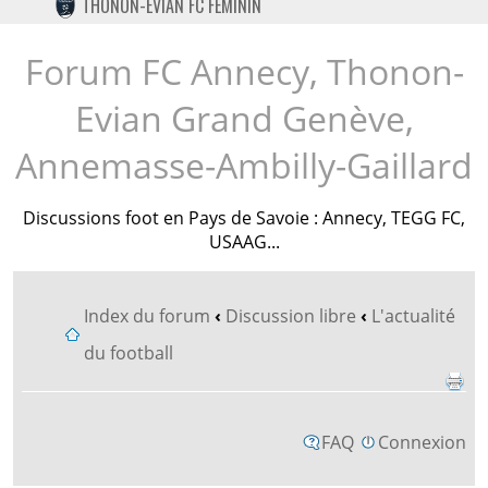
THONON-EVIAN FC FÉMININ
TWITTER
INSTAGRAM
Forum FC Annecy, Thonon-
Evian Grand Genève,
Annemasse-Ambilly-Gaillard
Discussions foot en Pays de Savoie : Annecy, TEGG FC,
USAAG...
Index du forum
‹
Discussion libre
‹
L'actualité
du football
FAQ
Connexion